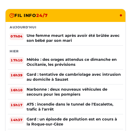
FIL INFO
24/7
AUJOURD'HUI
Une femme meurt après avoir été brûlée avec
07h04
son bébé par son mari
HIER
Météo : des orages attendus ce dimanche en
17h10
Occitanie, les prévisions
Gard : tentative de cambriolage avec intrusion
16h39
au domicile à Sauzet
Narbonne : deux nouveaux véhicules de
16h10
secours pour les pompiers
A75 : incendie dans le tunnel de l'Escalette,
15h17
trafic à l'arrêt
Gard : un épisode de pollution est en cours à
14h37
la Roque-sur-Cèze