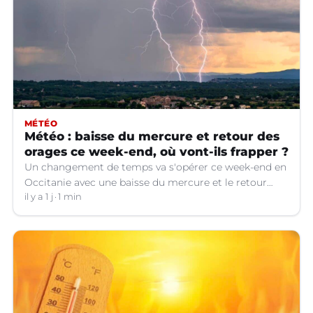
MÉTÉO
Météo : baisse du mercure et retour des
orages ce week-end, où vont-ils frapper ?
Un changement de temps va s'opérer ce week-end en
Occitanie avec une baisse du mercure et le retour
d'orages dans certains départements.
il y a 1 j
1 min