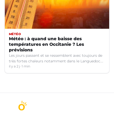
MÉTÉO
Météo : à quand une baisse des
températures en Occitanie ? Les
prévisions
Les jours passent et se ressemblent avec toujours de
très fortes chaleurs notamment dans le Languedoc.
Jusqu’à quand ?
il y a 2 j
1 min