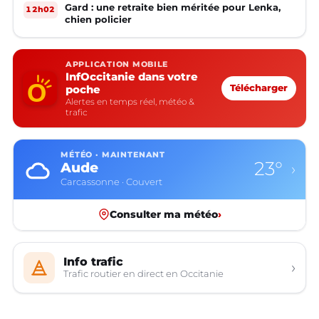
Gard : une retraite bien méritée pour Lenka,
12h02
chien policier
APPLICATION MOBILE
InfOccitanie dans votre
poche
Télécharger
Alertes en temps réel, météo &
trafic
MÉTÉO · MAINTENANT
23°
Aude
›
Carcassonne · Couvert
Consulter ma météo
›
Info trafic
›
Trafic routier en direct en Occitanie