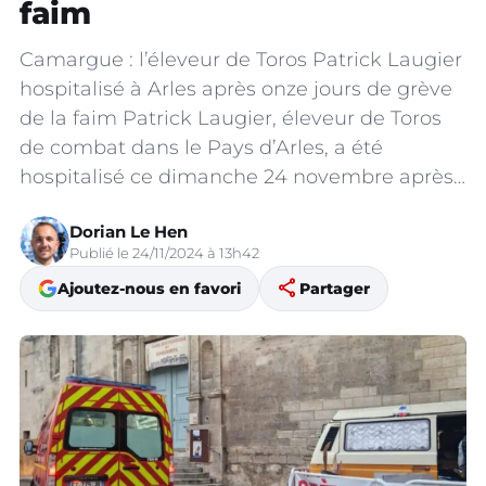
faim
Camargue : l’éleveur de Toros Patrick Laugier
hospitalisé à Arles après onze jours de grève
de la faim Patrick Laugier, éleveur de Toros
de combat dans le Pays d’Arles, a été
hospitalisé ce dimanche 24 novembre après…
Dorian Le Hen
Publié le 24/11/2024 à 13h42
share
Ajoutez-nous en favori
Partager