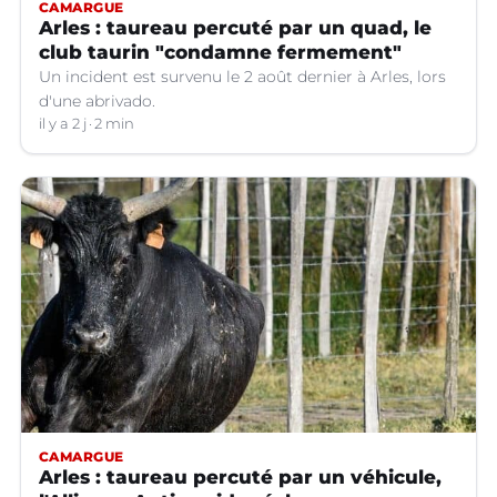
CAMARGUE
Arles : taureau percuté par un quad, le
club taurin "condamne fermement"
Un incident est survenu le 2 août dernier à Arles, lors
d'une abrivado.
il y a 2 j
2 min
CAMARGUE
Arles : taureau percuté par un véhicule,