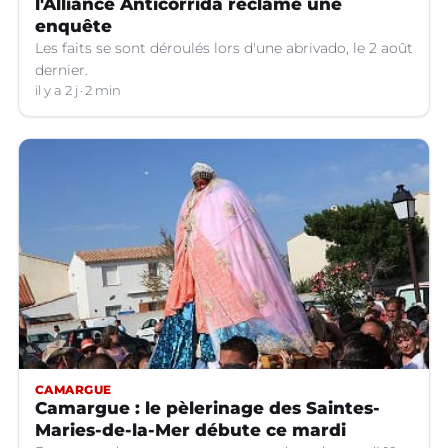
l'Alliance Anticorrida réclame une
enquête
Les faits se sont déroulés lors d'une abrivado, le 2 août
dernier.
il y a 2 j
2 min
CAMARGUE
Camargue : le pèlerinage des Saintes-
Maries-de-la-Mer débute ce mardi