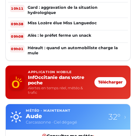
Gard : aggravation de la situation
10h11
hydrologique
Miss Lozère élue Miss Languedoc
09h38
Alès : le préfet ferme un snack
09h08
Hérault : quand un automobiliste charge la
09h01
mule
APPLICATION MOBILE
InfOccitanie dans votre
poche
Télécharger
Alertes en temps réel, météo &
trafic
MÉTÉO · MAINTENANT
32°
Aude
›
Carcassonne · Ciel dégagé