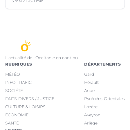
et une hausse du mercure !
15 mai 2026
1 min
L'actualité de l'Occitanie en continu
RUBRIQUES
DÉPARTEMENTS
MÉTÉO
Gard
INFO TRAFIC
Hérault
SOCIÉTÉ
Aude
FAITS-DIVERS / JUSTICE
Pyrénées-Orientales
CULTURE & LOISIRS
Lozère
ECONOMIE
Aveyron
SANTÉ
Ariège