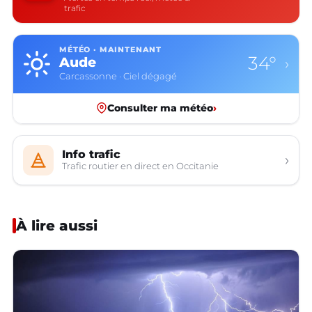
trafic
MÉTÉO · MAINTENANT
34°
Aude
›
Carcassonne · Ciel dégagé
Consulter ma météo
›
Info trafic
›
Trafic routier en direct en Occitanie
À lire aussi