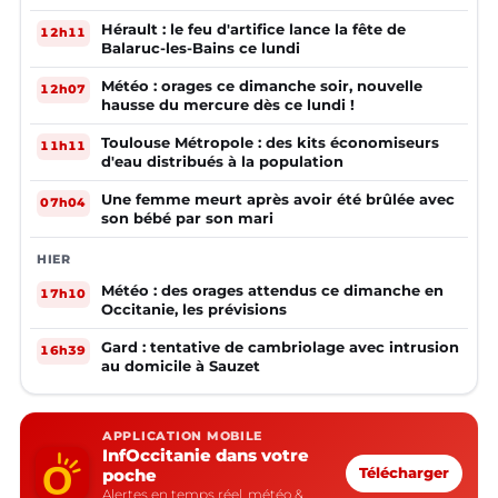
Hérault : le feu d'artifice lance la fête de
12h11
Balaruc-les-Bains ce lundi
Météo : orages ce dimanche soir, nouvelle
12h07
hausse du mercure dès ce lundi !
Toulouse Métropole : des kits économiseurs
11h11
d'eau distribués à la population
Une femme meurt après avoir été brûlée avec
07h04
son bébé par son mari
HIER
Météo : des orages attendus ce dimanche en
17h10
Occitanie, les prévisions
Gard : tentative de cambriolage avec intrusion
16h39
au domicile à Sauzet
APPLICATION MOBILE
InfOccitanie dans votre
poche
Télécharger
Alertes en temps réel, météo &