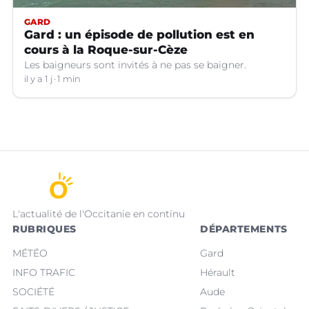
GARD
Gard : un épisode de pollution est en
cours à la Roque-sur-Cèze
Les baigneurs sont invités à ne pas se baigner.
il y a 1 j
1 min
L'actualité de l'Occitanie en continu
RUBRIQUES
DÉPARTEMENTS
MÉTÉO
Gard
INFO TRAFIC
Hérault
SOCIÉTÉ
Aude