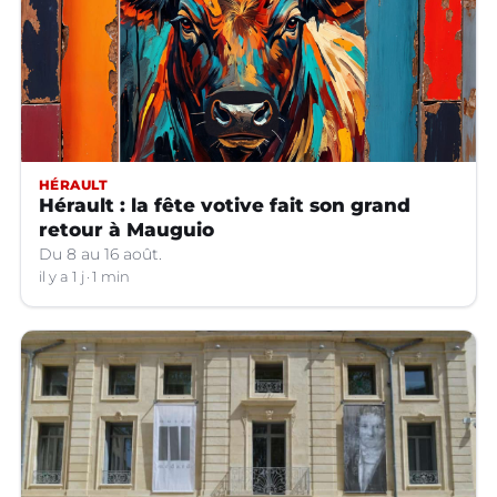
HÉRAULT
Hérault : la fête votive fait son grand
retour à Mauguio
Du 8 au 16 août.
il y a 1 j
1 min