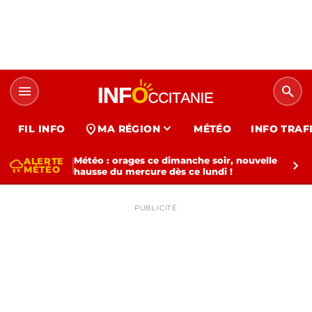
menu
search
expand_more
location_on
FIL INFO
MA RÉGION
MÉTÉO
INFO TRAF
Météo : orages ce dimanche soir, nouvelle
ALERTE
thunderstorm
chevron_right
MÉTÉO
hausse du mercure dès ce lundi !
PUBLICITÉ