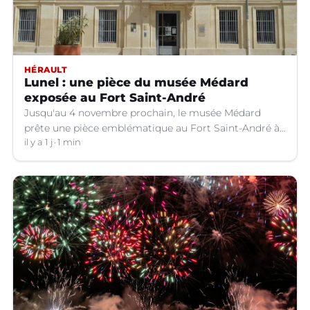
HÉRAULT
Lunel : une pièce du musée Médard
exposée au Fort Saint-André
Jusqu'au 4 novembre prochain, le musée Médard
prête une pièce emblématique au Fort Saint-André à
Villeneuve-lez-Avignon (Gard).
il y a 1 j
1 min