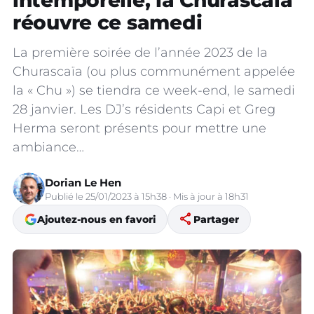
intemporelle, la Churascaïa
réouvre ce samedi
La première soirée de l’année 2023 de la
Churascaïa (ou plus communément appelée
la « Chu ») se tiendra ce week-end, le samedi
28 janvier. Les DJ’s résidents Capi et Greg
Herma seront présents pour mettre une
ambiance…
Dorian Le Hen
Publié le 25/01/2023 à 15h38 · Mis à jour à 18h31
share
Ajoutez-nous en favori
Partager