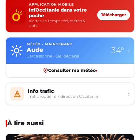
APPLICATION MOBILE
InfOccitanie dans votre
poche
Télécharger
Alertes en temps réel, météo &
trafic
MÉTÉO · MAINTENANT
34°
Aude
›
Carcassonne · Ciel dégagé
Consulter ma météo
›
Info trafic
›
Trafic routier en direct en Occitanie
À lire aussi