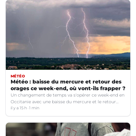
MÉTÉO
Météo : baisse du mercure et retour des
orages ce week-end, où vont-ils frapper ?
Un changement de temps va s'opérer ce week-end en
Occitanie avec une baisse du mercure et le retour
d'orages dans certains départements.
il y a 15 h
1 min