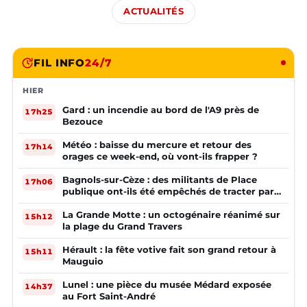
ACTUALITÉS
FIL INFO
24/7
HIER
Gard : un incendie au bord de l'A9 près de
17h25
Bezouce
Météo : baisse du mercure et retour des
17h14
orages ce week-end, où vont-ils frapper ?
Bagnols-sur-Cèze : des militants de Place
17h06
publique ont-ils été empêchés de tracter par
la mairie ?
La Grande Motte : un octogénaire réanimé sur
15h12
la plage du Grand Travers
Hérault : la fête votive fait son grand retour à
15h11
Mauguio
Lunel : une pièce du musée Médard exposée
14h37
au Fort Saint-André