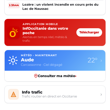
Lozère : un violent incendie en cours près du
13h44
Lac de Naussac
APPLICATION MOBILE
InfOccitanie dans votre
poche
Télécharger
Alertes en temps réel, météo &
trafic
MÉTÉO · MAINTENANT
22°
Aude
›
Carcassonne · Ciel dégagé
Consulter ma météo
›
Info trafic
›
Trafic routier en direct en Occitanie