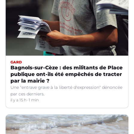
GARD
Bagnols-sur-Cèze : des militants de Place
publique ont-ils été empêchés de tracter
par la mairie ?
Une "entrave grave à la liberté d'expression" dénoncée
par ces derniers.
il y a 15 h
1 min