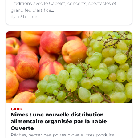
Traditions avec le Capelet, concerts, spectacles et
grand feu d’artifice...
il y a 3 h
1 min
GARD
Nîmes : une nouvelle distribution
alimentaire organisée par la Table
Ouverte
Pêches, nectarines, poires bio et autres produits