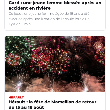
Gard : une jeune femme blessée après un
accident en rivière
Ce jeudi, une jeune femme âgée de 18 ans a été
évacuée après une luxation de l'épaule lors d'un
plongeon dans une rivière à Saint-André-de-
il y a 2 h
1 min
Valborgne (Gard).
HÉRAULT
Hérault : la fête de Marseillan de retour
du 15 au 18 août