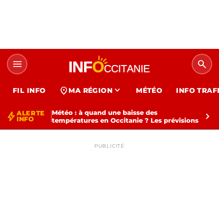
menu
search
expand_more
location_on
FIL INFO
MA RÉGION
MÉTÉO
INFO TRAF
Météo : à quand une baisse des
ALERTE
bolt
chevron_right
INFO
températures en Occitanie ? Les prévisions
PUBLICITÉ