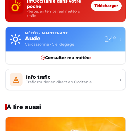
InfOccitanie dans votre
poche
Télécharger
Alertes en temps réel, météo &
trafic
MÉTÉO · MAINTENANT
24°
Aude
›
Carcassonne · Ciel dégagé
Consulter ma météo
›
Info trafic
›
Trafic routier en direct en Occitanie
À lire aussi