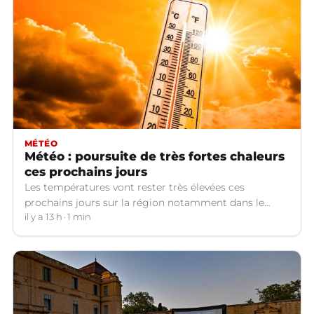
MÉTÉO
Météo : poursuite de très fortes chaleurs
ces prochains jours
Les températures vont rester très élevées ces
prochains jours sur la région notamment dans le
Languedoc.
il y a 13 h
1 min