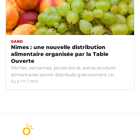
GARD
Nîmes : une nouvelle distribution
alimentaire organisée par la Table
Ouverte
Pêches, nectarines, poires bio et autres produits
alimentaires seront distribués gratuitement ce
vendredi 7 août par les bénévoles de la Table Ouverte
il y a 1 h
1 min
à Nîmes (Gard).