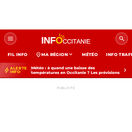
menu
search
expand_more
location_on
FIL INFO
MA RÉGION
MÉTÉO
INFO TRAF
Météo : à quand une baisse des
ALERTE
bolt
chevron_right
INFO
températures en Occitanie ? Les prévisions
PUBLICITÉ