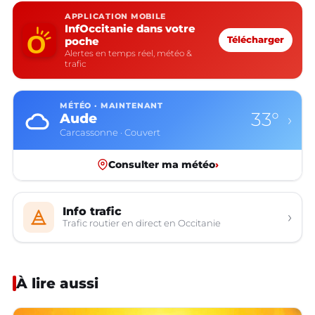
APPLICATION MOBILE
InfOccitanie dans votre
poche
Télécharger
Alertes en temps réel, météo &
trafic
MÉTÉO · MAINTENANT
33°
Aude
›
Carcassonne · Couvert
Consulter ma météo
›
Info trafic
›
Trafic routier en direct en Occitanie
À lire aussi