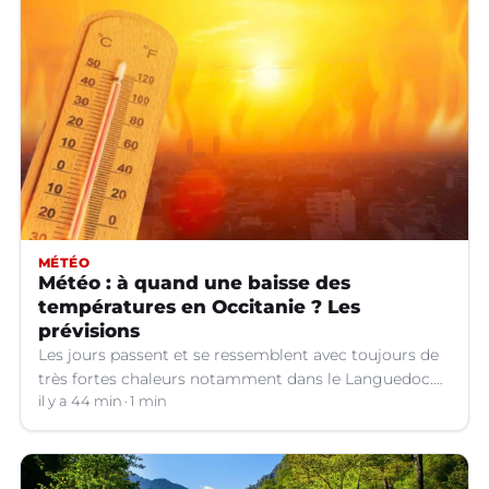
MÉTÉO
Météo : à quand une baisse des
températures en Occitanie ? Les
prévisions
Les jours passent et se ressemblent avec toujours de
très fortes chaleurs notamment dans le Languedoc.
Jusqu’à quand ?
il y a 44 min
1 min