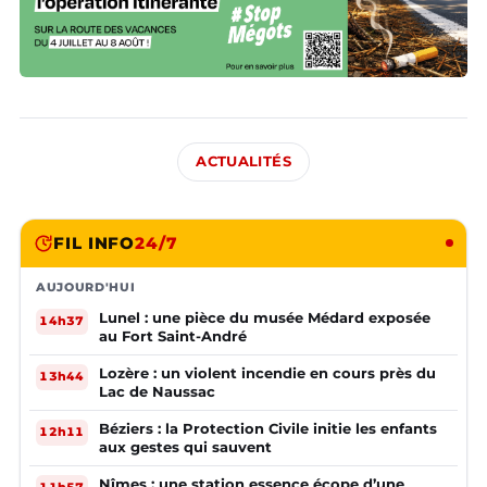
ACTUALITÉS
FIL INFO
24/7
AUJOURD'HUI
Lunel : une pièce du musée Médard exposée
14h37
au Fort Saint-André
Lozère : un violent incendie en cours près du
13h44
Lac de Naussac
Béziers : la Protection Civile initie les enfants
12h11
aux gestes qui sauvent
Nîmes : une station essence écope d’une