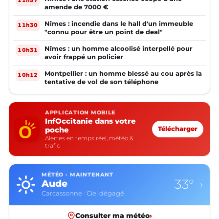
11h57
amende de 7000 €
Nîmes : incendie dans le hall d'un immeuble
11h30
"connu pour être un point de deal"
Nîmes : un homme alcoolisé interpellé pour
10h31
avoir frappé un policier
Montpellier : un homme blessé au cou après la
10h12
tentative de vol de son téléphone
APPLICATION MOBILE
InfOccitanie dans votre
poche
Télécharger
Alertes en temps réel, météo &
trafic
MÉTÉO · MAINTENANT
33°
Aude
›
Carcassonne · Ciel dégagé
Consulter ma météo
›