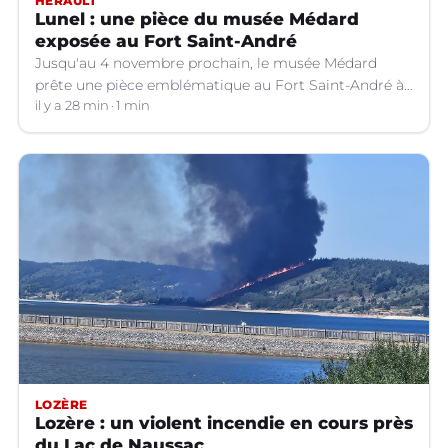
HÉRAULT
Lunel : une pièce du musée Médard
exposée au Fort Saint-André
Jusqu'au 4 novembre prochain, le musée Médard
prête une pièce emblématique au Fort Saint-André à
Villeneuve-lez-Avignon (Gard).
il y a 28 min
1 min
LOZÈRE
Lozère : un violent incendie en cours près
du Lac de Naussac