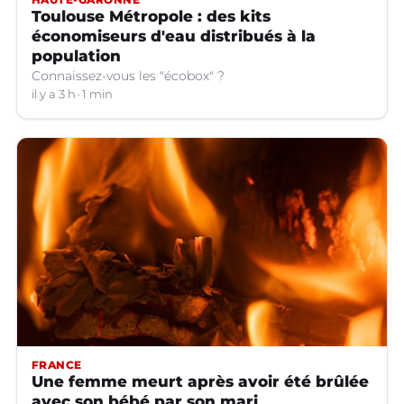
Toulouse Métropole : des kits
économiseurs d'eau distribués à la
population
Connaissez-vous les "écobox" ?
il y a 3 h
1 min
FRANCE
Une femme meurt après avoir été brûlée
avec son bébé par son mari