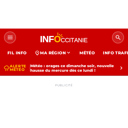
menu
search
expand_more
location_on
FIL INFO
MA RÉGION
MÉTÉO
INFO TRAF
Météo : orages ce dimanche soir, nouvelle
ALERTE
thunderstorm
chevron_right
MÉTÉO
hausse du mercure dès ce lundi !
PUBLICITÉ