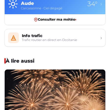
34°
Aude
›
Carcassonne · Ciel dégagé
Consulter ma météo
›
Info trafic
›
Trafic routier en direct en Occitanie
À lire aussi