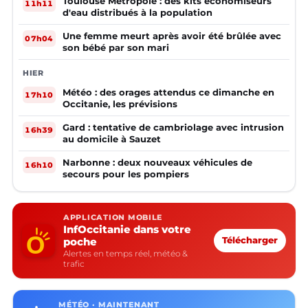
Toulouse Métropole : des kits économiseurs
11h11
d'eau distribués à la population
Une femme meurt après avoir été brûlée avec
07h04
son bébé par son mari
HIER
Météo : des orages attendus ce dimanche en
17h10
Occitanie, les prévisions
Gard : tentative de cambriolage avec intrusion
16h39
au domicile à Sauzet
Narbonne : deux nouveaux véhicules de
16h10
secours pour les pompiers
APPLICATION MOBILE
InfOccitanie dans votre
poche
Télécharger
Alertes en temps réel, météo &
trafic
MÉTÉO · MAINTENANT