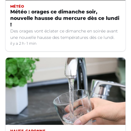
MÉTÉO
Météo : orages ce dimanche soir,
nouvelle hausse du mercure dès ce lundi
!
Des orages vont éclater ce dimanche en soirée avant
une nouvelle hausse des températures dès ce lundi.
il y a 2 h
1 min
HAUTE-GARONNE