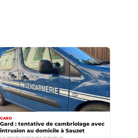
GARD
Gard : tentative de cambriolage avec
intrusion au domicile à Sauzet
La gendarmerie est prévenue.