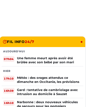
FIL INFO
24/7
AUJOURD'HUI
Une femme meurt après avoir été
07h04
brûlée avec son bébé par son mari
HIER
Météo : des orages attendus ce
17h10
dimanche en Occitanie, les prévisions
Gard : tentative de cambriolage avec
16h39
intrusion au domicile à Sauzet
Narbonne : deux nouveaux véhicules
16h10
de secours pour les pompiers