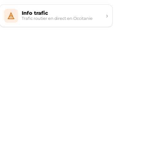
Info trafic
›
Trafic routier en direct en Occitanie