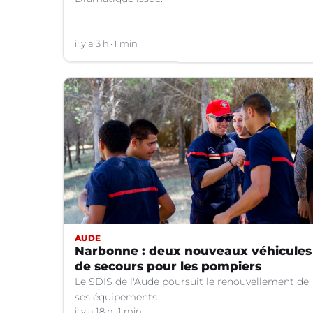
il y a 3 h
1 min
AUDE
Narbonne : deux nouveaux véhicules
de secours pour les pompiers
Le SDIS de l'Aude poursuit le renouvellement de
ses équipements.
il y a 18 h
1 min