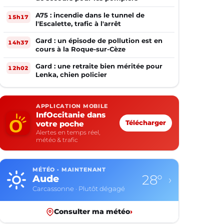
A75 : incendie dans le tunnel de
15h17
l'Escalette, trafic à l'arrêt
Gard : un épisode de pollution est en
14h37
cours à la Roque-sur-Cèze
Gard : une retraite bien méritée pour
12h02
Lenka, chien policier
APPLICATION MOBILE
InfOccitanie dans
votre poche
Télécharger
Alertes en temps réel,
météo & trafic
MÉTÉO · MAINTENANT
28°
Aude
›
Carcassonne · Plutôt dégagé
Consulter ma météo
›