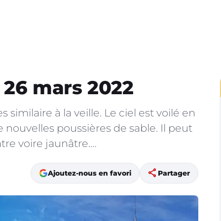
 26 mars 2022
imilaire à la veille. Le ciel est voilé en
de nouvelles poussières de sable. Il peut
âtre voire jaunâtre.…
share
Ajoutez-nous en favori
Partager