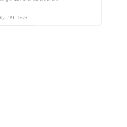
il y a 18 h
1 min