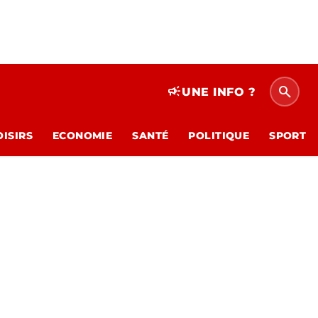
search
campaign
UNE INFO ?
OISIRS
ECONOMIE
SANTÉ
POLITIQUE
SPORT