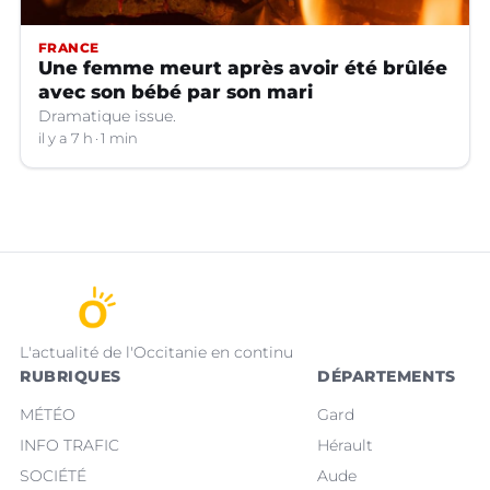
FRANCE
Une femme meurt après avoir été brûlée
avec son bébé par son mari
Dramatique issue.
il y a 7 h
1 min
L'actualité de l'Occitanie en continu
RUBRIQUES
DÉPARTEMENTS
MÉTÉO
Gard
INFO TRAFIC
Hérault
SOCIÉTÉ
Aude