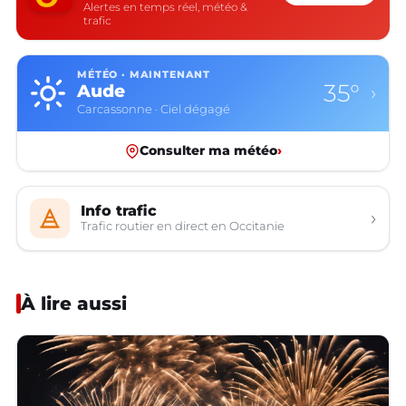
Alertes en temps réel, météo &
trafic
MÉTÉO · MAINTENANT
35°
Aude
›
Carcassonne · Ciel dégagé
Consulter ma météo
›
Info trafic
›
Trafic routier en direct en Occitanie
À lire aussi