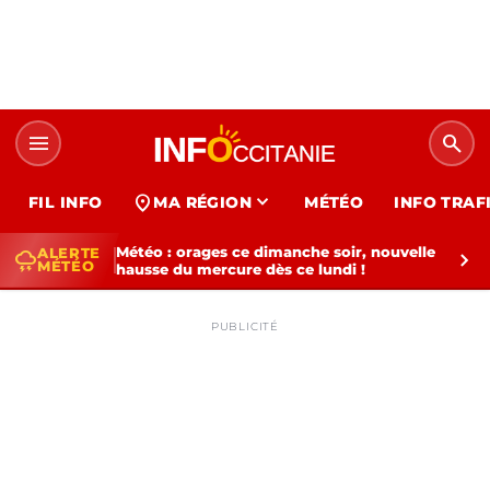
menu
search
expand_more
location_on
FIL INFO
MA RÉGION
MÉTÉO
INFO TRAF
Météo : orages ce dimanche soir, nouvelle
ALERTE
thunderstorm
chevron_right
MÉTÉO
hausse du mercure dès ce lundi !
PUBLICITÉ