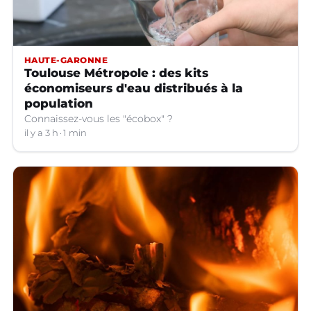
HAUTE-GARONNE
Toulouse Métropole : des kits
économiseurs d'eau distribués à la
population
Connaissez-vous les "écobox" ?
il y a 3 h
1 min