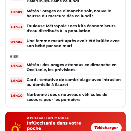
Balaruc-les-Bains ce lundi
Météo : orages ce dimanche soir, nouvelle
12h07
hausse du mercure dès ce lundi !
Toulouse Métropole : des kits économiseurs
11h11
d'eau distribués à la population
Une femme meurt après avoir été brûlée avec
07h04
son bébé par son mari
HIER
Météo : des orages attendus ce dimanche en
17h10
Occitanie, les prévisions
Gard : tentative de cambriolage avec intrusion
16h39
au domicile à Sauzet
Narbonne : deux nouveaux véhicules de
16h10
secours pour les pompiers
APPLICATION MOBILE
InfOccitanie dans votre
poche
Télécharger