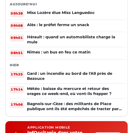
AUJOURD'HUI
Miss Lozère élue Miss Languedoc
09h38
Alès : le préfet ferme un snack
09h08
Hérault : quand un automobiliste charge la
09h01
mule
Nîmes : un bus en feu ce matin
08h51
HIER
Gard : un incendie au bord de l'A9 près de
17h25
Bezouce
Météo : baisse du mercure et retour des
17h14
orages ce week-end, où vont-ils frapper ?
Bagnols-sur-Cèze : des militants de Place
17h06
publique ont-ils été empêchés de tracter par
la mairie ?
APPLICATION MOBILE
InfOccitanie dans votre