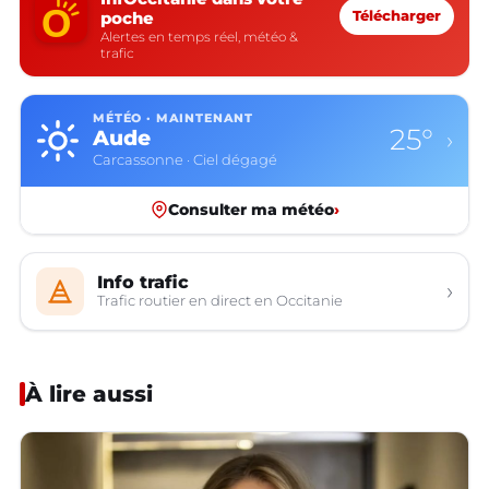
poche
Télécharger
Alertes en temps réel, météo &
trafic
MÉTÉO · MAINTENANT
25°
Aude
›
Carcassonne · Ciel dégagé
Consulter ma météo
›
Info trafic
›
Trafic routier en direct en Occitanie
À lire aussi