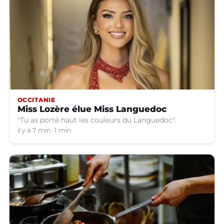
OCCITANIE
Miss Lozère élue Miss Languedoc
"Tu as porté haut les couleurs du Languedoc".
il y a 7 min
1 min