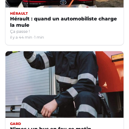
HÉRAULT
Hérault : quand un automobiliste charge
la mule
Ça passe !
il y a 44 min
1 min
GARD
Nîmes : un bus en feu ce matin