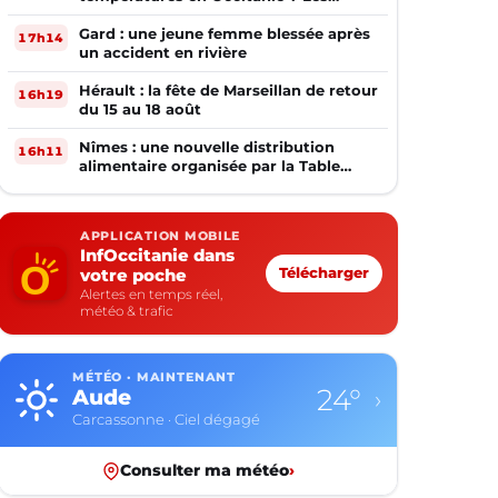
prévisions
Gard : une jeune femme blessée après
17h14
un accident en rivière
Hérault : la fête de Marseillan de retour
16h19
du 15 au 18 août
Nîmes : une nouvelle distribution
16h11
alimentaire organisée par la Table
Ouverte
APPLICATION MOBILE
InfOccitanie dans
votre poche
Télécharger
Alertes en temps réel,
météo & trafic
MÉTÉO · MAINTENANT
24°
Aude
›
Carcassonne · Ciel dégagé
Consulter ma météo
›