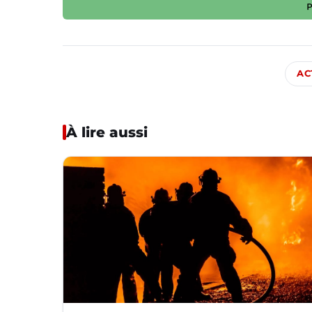
AC
À lire aussi