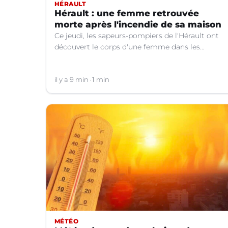
HÉRAULT
Hérault : une femme retrouvée
morte après l'incendie de sa maison
Ce jeudi, les sapeurs-pompiers de l'Hérault ont
découvert le corps d'une femme dans les
décombres de sa maison qui avait pris feu à
Cazouls-lès-Béziers (Hérault).
il y a 9 min
1 min
MÉTÉO