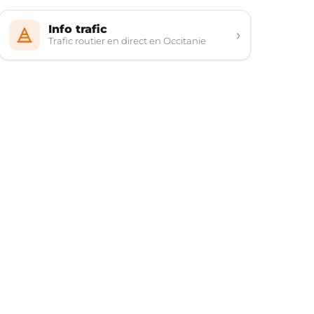
Info trafic
›
Trafic routier en direct en Occitanie