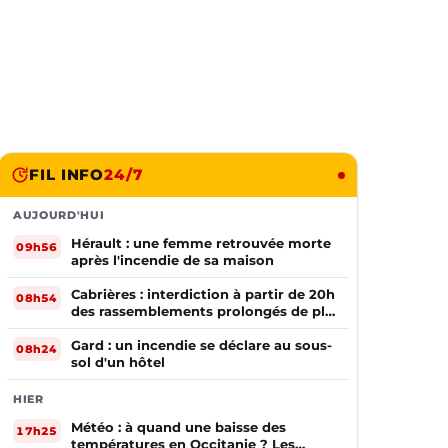
FIL INFO
24/7
AUJOURD'HUI
Hérault : une femme retrouvée morte
09h56
après l'incendie de sa maison
Cabrières : interdiction à partir de 20h
08h54
des rassemblements prolongés de plus
de deux mineurs non accompagnés
d'un adulte
Gard : un incendie se déclare au sous-
08h24
sol d'un hôtel
HIER
Météo : à quand une baisse des
17h25
températures en Occitanie ? Les