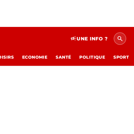
search
campaign
UNE INFO ?
OISIRS
ECONOMIE
SANTÉ
POLITIQUE
SPORT