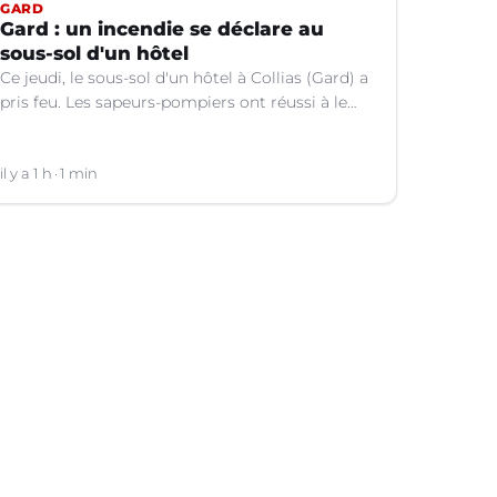
GARD
Gard : un incendie se déclare au
sous-sol d'un hôtel
Ce jeudi, le sous-sol d'un hôtel à Collias (Gard) a
pris feu. Les sapeurs-pompiers ont réussi à le
contenir au niveau de la buanderie.
il y a 1 h
1 min