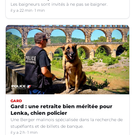
Les baigneurs sont invités à ne pas se baigner.
il y a 22 min
1 min
GARD
Gard : une retraite bien méritée pour
Lenka, chien policier
Une Berger malinois spécialisée dans la recherche de
stupéfiants et de billets de banque.
il y a 2 h
1 min