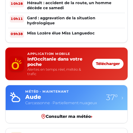
Hérault : accident de la route, un homme
10h28
décède ce samedi
Gard : aggravation de la situation
10h11
hydrologique
Miss Lozère élue Miss Languedoc
09h38
APPLICATION MOBILE
InfOccitanie dans votre
poche
Télécharger
Alertes en temps réel, météo &
trafic
MÉTÉO · MAINTENANT
37°
Aude
›
Carcassonne · Partiellement nuageux
Consulter ma météo
›