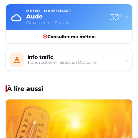
MÉTÉO · MAINTENANT
33°
Aude
›
Carcassonne · Couvert
Consulter ma météo
›
Info trafic
›
Trafic routier en direct en Occitanie
À lire aussi