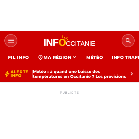
menu
search
expand_more
location_on
FIL INFO
MA RÉGION
MÉTÉO
INFO TRAF
Météo : à quand une baisse des
ALERTE
bolt
chevron_right
INFO
températures en Occitanie ? Les prévisions
PUBLICITÉ