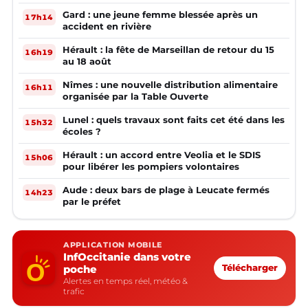
Gard : une jeune femme blessée après un
17h14
accident en rivière
Hérault : la fête de Marseillan de retour du 15
16h19
au 18 août
Nîmes : une nouvelle distribution alimentaire
16h11
organisée par la Table Ouverte
Lunel : quels travaux sont faits cet été dans les
15h32
écoles ?
Hérault : un accord entre Veolia et le SDIS
15h06
pour libérer les pompiers volontaires
Aude : deux bars de plage à Leucate fermés
14h23
par le préfet
APPLICATION MOBILE
InfOccitanie dans votre
poche
Télécharger
Alertes en temps réel, météo &
trafic