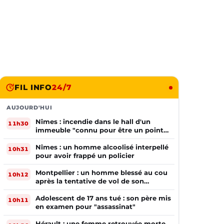
FIL INFO
24/7
AUJOURD'HUI
Nîmes : incendie dans le hall d'un
11h30
immeuble "connu pour être un point
de deal"
Nîmes : un homme alcoolisé interpellé
10h31
pour avoir frappé un policier
Montpellier : un homme blessé au cou
10h12
après la tentative de vol de son
téléphone
Adolescent de 17 ans tué : son père mis
10h11
en examen pour "assassinat"
Hérault : une femme retrouvée morte