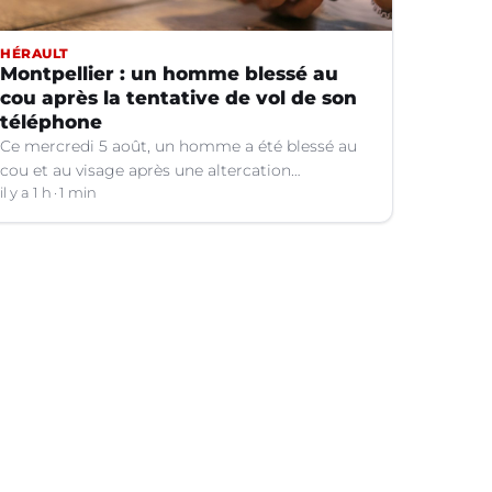
HÉRAULT
Montpellier : un homme blessé au
cou après la tentative de vol de son
téléphone
Ce mercredi 5 août, un homme a été blessé au
cou et au visage après une altercation
concernant un téléphone portable à Montpellier
il y a 1 h
1 min
(Hérault).