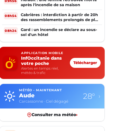
09h56
après l'incendie de sa maison
Cabrières : interdiction à partir de 20h
08h54
des rassemblements prolongés de plus
de deux mineurs non accompagnés
d'un adulte
Gard : un incendie se déclare au sous-
08h24
sol d'un hôtel
APPLICATION MOBILE
InfOccitanie dans
votre poche
Télécharger
Alertes en temps réel,
météo & trafic
MÉTÉO · MAINTENANT
28°
Aude
›
Carcassonne · Ciel dégagé
Consulter ma météo
›