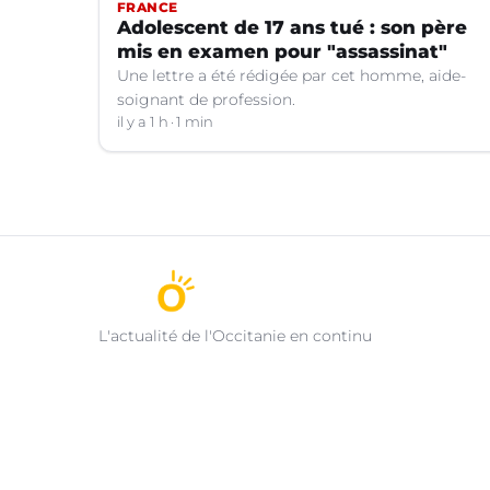
FRANCE
Adolescent de 17 ans tué : son père
mis en examen pour "assassinat"
Une lettre a été rédigée par cet homme, aide-
soignant de profession.
il y a 1 h
1 min
L'actualité de l'Occitanie en continu