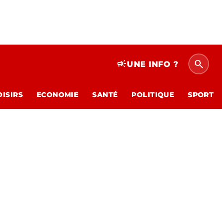
search
campaign
UNE INFO ?
OISIRS
ECONOMIE
SANTÉ
POLITIQUE
SPORT