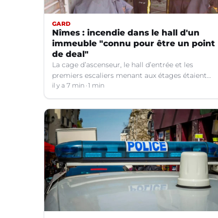
GARD
Nîmes : incendie dans le hall d'un
immeuble "connu pour être un point
de deal"
La cage d’ascenseur, le hall d’entrée et les
premiers escaliers menant aux étages étaient
noircis et brûlés.
il y a 7 min
1 min