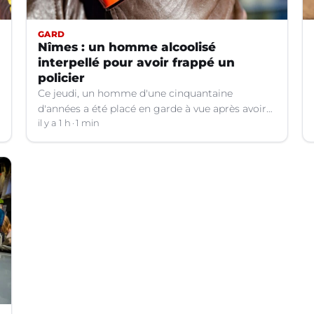
GARD
Nîmes : un homme alcoolisé
interpellé pour avoir frappé un
policier
Ce jeudi, un homme d'une cinquantaine
d'années a été placé en garde à vue après avoir
frappé un policier hors service à Nîmes (Gard).
il y a 1 h
1 min