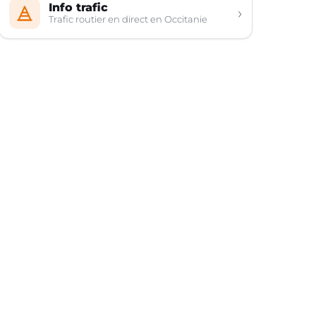
Info trafic
›
Trafic routier en direct en Occitanie