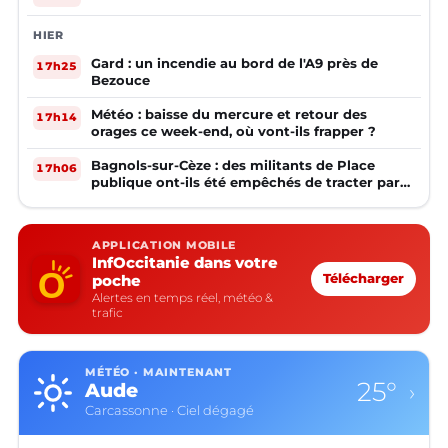
HIER
Gard : un incendie au bord de l'A9 près de
17h25
Bezouce
Météo : baisse du mercure et retour des
17h14
orages ce week-end, où vont-ils frapper ?
Bagnols-sur-Cèze : des militants de Place
17h06
publique ont-ils été empêchés de tracter par
la mairie ?
APPLICATION MOBILE
InfOccitanie dans votre
poche
Télécharger
Alertes en temps réel, météo &
trafic
MÉTÉO · MAINTENANT
25°
Aude
›
Carcassonne · Ciel dégagé