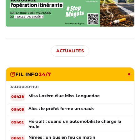
ACTUALITÉS
FIL INFO
24/7
AUJOURD'HUI
Miss Lozère élue Miss Languedoc
09h38
Alès : le préfet ferme un snack
09h08
Hérault : quand un automobiliste charge la
09h01
mule
Nîmes : un bus en feu ce matin
08h51