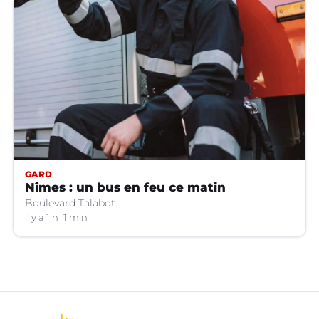
GARD
Nîmes : un bus en feu ce matin
Boulevard Talabot.
il y a 1 h
1 min