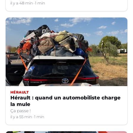
il y a 48 min
1 min
HÉRAULT
Hérault : quand un automobiliste charge
la mule
Ça passe !
il y a 55 min
1 min