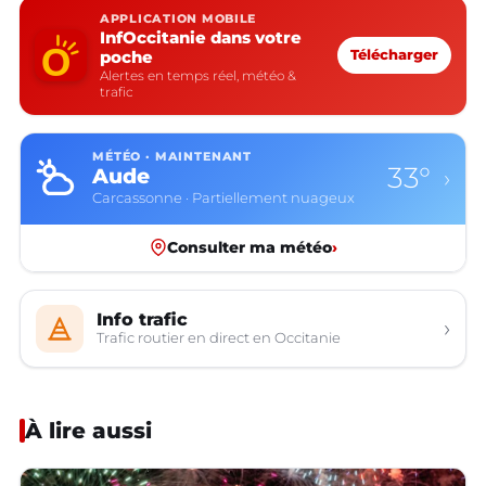
APPLICATION MOBILE
InfOccitanie dans votre
poche
Télécharger
Alertes en temps réel, météo &
trafic
MÉTÉO · MAINTENANT
33°
Aude
›
Carcassonne · Partiellement nuageux
Consulter ma météo
›
Info trafic
›
Trafic routier en direct en Occitanie
À lire aussi