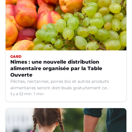
GARD
Nîmes : une nouvelle distribution
alimentaire organisée par la Table
Ouverte
Pêches, nectarines, poires bio et autres produits
alimentaires seront distribués gratuitement ce
vendredi 7 août par les bénévoles de la Table Ouverte
il y a 52 min
1 min
à Nîmes (Gard).