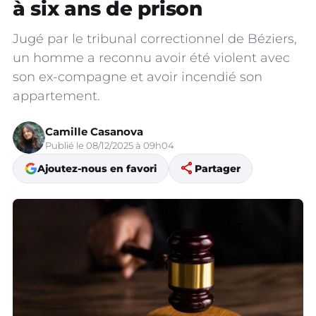
à six ans de prison
Jugé par le tribunal correctionnel de Béziers,
un homme a reconnu avoir été violent avec
son ex-compagne et avoir incendié son
appartement.
Camille Casanova
Publié le 08/12/2025 à 09h04
share
Ajoutez-nous en favori
Partager