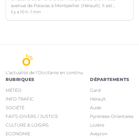
avenue de Palavas à Montpellier (Hérault). Il est
suspecté d'avoir volé le sac d'une cliente.
il y a 10 h
1 min
L'actualité de l'Occitanie en continu
RUBRIQUES
DÉPARTEMENTS
MÉTÉO
Gard
INFO TRAFIC
Hérault
SOCIÉTÉ
Aude
FAITS-DIVERS / JUSTICE
Pyrénées-Orientales
CULTURE & LOISIRS
Lozère
ECONOMIE
Aveyron