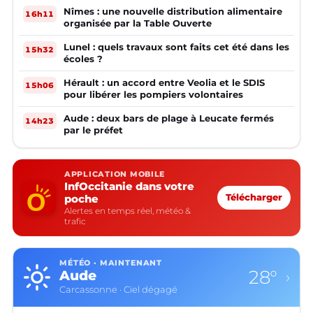
Nîmes : une nouvelle distribution alimentaire
16h11
organisée par la Table Ouverte
Lunel : quels travaux sont faits cet été dans les
15h32
écoles ?
Hérault : un accord entre Veolia et le SDIS
15h06
pour libérer les pompiers volontaires
Aude : deux bars de plage à Leucate fermés
14h23
par le préfet
APPLICATION MOBILE
InfOccitanie dans votre
poche
Télécharger
Alertes en temps réel, météo &
trafic
MÉTÉO · MAINTENANT
23°
Aveyron
›
Rodez · Plutôt dégagé