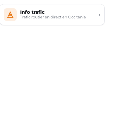
Info trafic
›
Trafic routier en direct en Occitanie