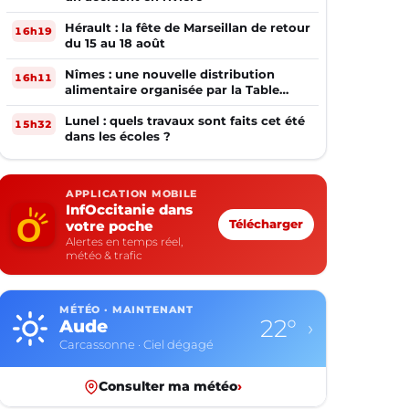
Hérault : la fête de Marseillan de retour
16h19
du 15 au 18 août
Nîmes : une nouvelle distribution
16h11
alimentaire organisée par la Table
Ouverte
Lunel : quels travaux sont faits cet été
15h32
dans les écoles ?
APPLICATION MOBILE
InfOccitanie dans
votre poche
Télécharger
Alertes en temps réel,
météo & trafic
MÉTÉO · MAINTENANT
22°
Aude
›
Carcassonne · Ciel dégagé
Consulter ma météo
›