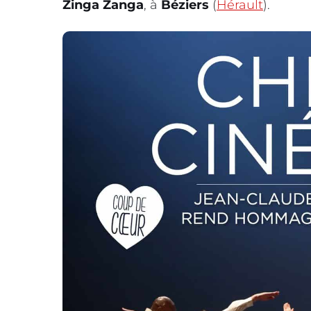
Zinga Zanga
, à
Béziers
(
Hérault
).