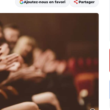
share
Ajoutez-nous en favori
Partager