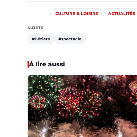
CULTURE & LOISIRS
ACTUALITÉS
SUJETS
#Béziers
#spectacle
À lire aussi