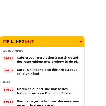
FIL INFO
24/7
AUJOURD'HUI
Cabrières : interdiction à partir de 20h
08h54
des rassemblements prolongés de plus
de deux mineurs non accompagnés
d'un adulte
Gard : un incendie se déclare au sous-
08h24
sol d'un hôtel
HIER
Météo : à quand une baisse des
17h25
températures en Occitanie ? Les
prévisions
Gard : une jeune femme blessée après
17h14
un accident en rivière