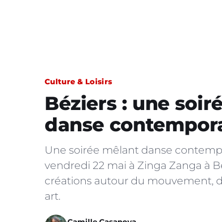
Culture & Loisirs
Béziers : une soir
danse contempora
Une soirée mêlant danse contempo
vendredi 22 mai à Zinga Zanga à B
créations autour du mouvement, d
art.
Camille Casanova