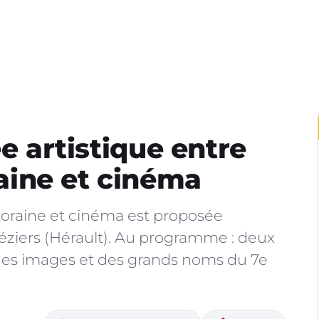
ée artistique entre
ine et cinéma
raine et cinéma est proposée
éziers (Hérault). Au programme : deux
es images et des grands noms du 7e