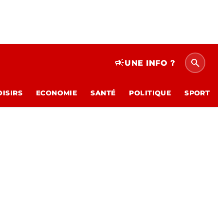
search
campaign
UNE INFO ?
OISIRS
ECONOMIE
SANTÉ
POLITIQUE
SPORT