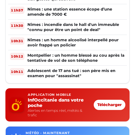
Nîmes : une station essence écope d’une
11h57
amende de 7000 €
Nîmes : incendie dans le hall d'un immeuble
11h30
"connu pour être un point de deal"
Nîmes : un homme alcoolisé interpellé pour
10h31
avoir frappé un policier
Montpellier : un homme blessé au cou après la
10h12
tentative de vol de son téléphone
Adolescent de 17 ans tué : son père mis en
10h11
examen pour "assassinat"
APPLICATION MOBILE
InfOccitanie dans votre
poche
Télécharger
Alertes en temps réel, météo &
trafic
MÉTÉO · MAINTENANT