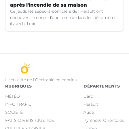
après l'incendie de sa maison
Ce jeudi, les sapeurs-pompiers de l'Hérault ont
découvert le corps d'une femme dans les décombres
de sa maison qui avait pris feu à Cazouls-lès-Béziers
il y a 4 h
1 min
(Hérault).
L'actualité de l'Occitanie en continu
RUBRIQUES
DÉPARTEMENTS
MÉTÉO
Gard
INFO TRAFIC
Hérault
SOCIÉTÉ
Aude
FAITS-DIVERS / JUSTICE
Pyrénées-Orientales
CULTURE & LOISIRS
Lozère