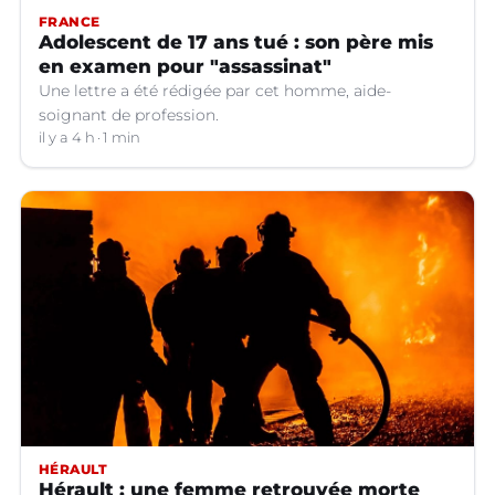
FRANCE
Adolescent de 17 ans tué : son père mis
en examen pour "assassinat"
Une lettre a été rédigée par cet homme, aide-
soignant de profession.
il y a 4 h
1 min
HÉRAULT
Hérault : une femme retrouvée morte