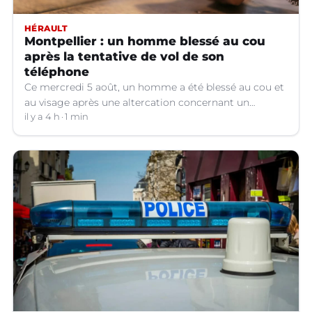
HÉRAULT
Montpellier : un homme blessé au cou
après la tentative de vol de son
téléphone
Ce mercredi 5 août, un homme a été blessé au cou et
au visage après une altercation concernant un
téléphone portable à Montpellier (Hérault).
il y a 4 h
1 min