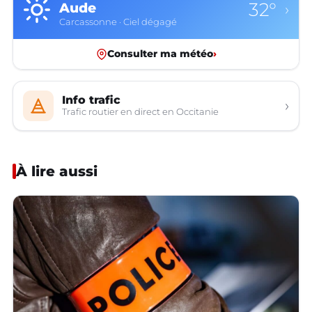
32°
Aude
›
Carcassonne · Ciel dégagé
Consulter ma météo
›
Info trafic
›
Trafic routier en direct en Occitanie
À lire aussi