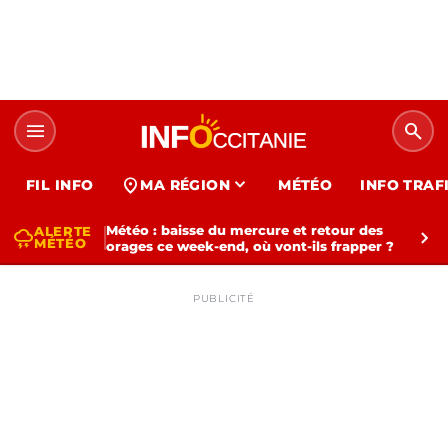
menu
search
expand_more
location_on
FIL INFO
MA RÉGION
MÉTÉO
INFO TRAF
Météo : baisse du mercure et retour des
ALERTE
thunderstorm
chevron_right
MÉTÉO
orages ce week-end, où vont-ils frapper ?
PUBLICITÉ