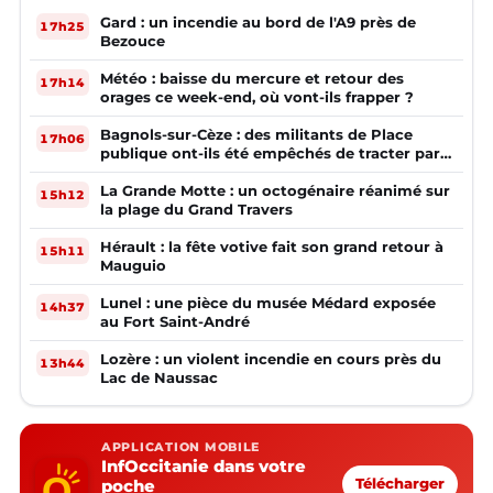
Gard : un incendie au bord de l'A9 près de
17h25
Bezouce
Météo : baisse du mercure et retour des
17h14
orages ce week-end, où vont-ils frapper ?
Bagnols-sur-Cèze : des militants de Place
17h06
publique ont-ils été empêchés de tracter par
la mairie ?
La Grande Motte : un octogénaire réanimé sur
15h12
la plage du Grand Travers
Hérault : la fête votive fait son grand retour à
15h11
Mauguio
Lunel : une pièce du musée Médard exposée
14h37
au Fort Saint-André
Lozère : un violent incendie en cours près du
13h44
Lac de Naussac
APPLICATION MOBILE
InfOccitanie dans votre
poche
Télécharger