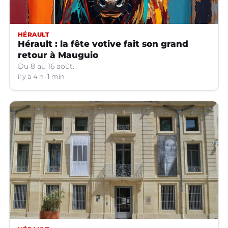
HÉRAULT
Hérault : la fête votive fait son grand
retour à Mauguio
Du 8 au 16 août.
il y a 4 h
1 min