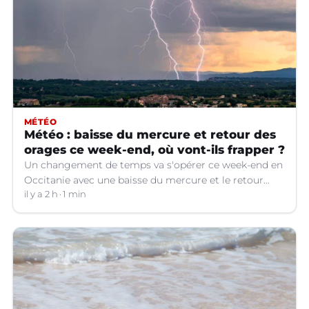
MÉTÉO
Météo : baisse du mercure et retour des
orages ce week-end, où vont-ils frapper ?
Un changement de temps va s'opérer ce week-end en
Occitanie avec une baisse du mercure et le retour
d'orages dans certains départements.
il y a 2 h
1 min