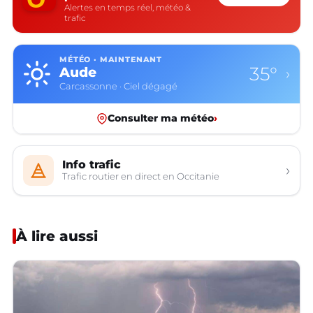
Alertes en temps réel, météo &
trafic
MÉTÉO · MAINTENANT
35°
Aude
›
Carcassonne · Ciel dégagé
Consulter ma météo
›
Info trafic
›
Trafic routier en direct en Occitanie
À lire aussi