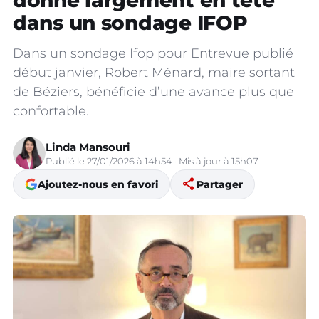
donné largement en tête
dans un sondage IFOP
Dans un sondage Ifop pour Entrevue publié
début janvier, Robert Ménard, maire sortant
de Béziers, bénéficie d’une avance plus que
confortable.
Linda Mansouri
Publié le 27/01/2026 à 14h54 · Mis à jour à 15h07
share
Ajoutez-nous en favori
Partager