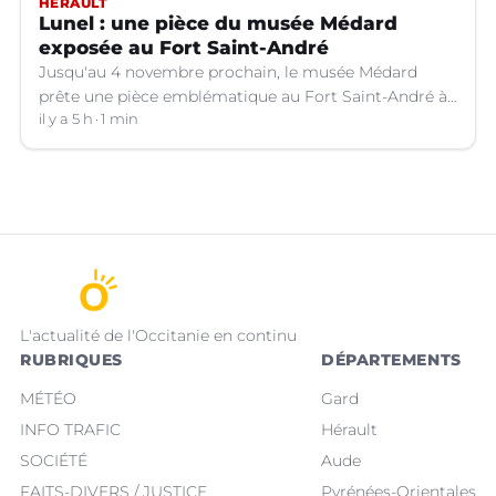
HÉRAULT
Lunel : une pièce du musée Médard
exposée au Fort Saint-André
Jusqu'au 4 novembre prochain, le musée Médard
prête une pièce emblématique au Fort Saint-André à
Villeneuve-lez-Avignon (Gard).
il y a 5 h
1 min
L'actualité de l'Occitanie en continu
RUBRIQUES
DÉPARTEMENTS
MÉTÉO
Gard
INFO TRAFIC
Hérault
SOCIÉTÉ
Aude
FAITS-DIVERS / JUSTICE
Pyrénées-Orientales