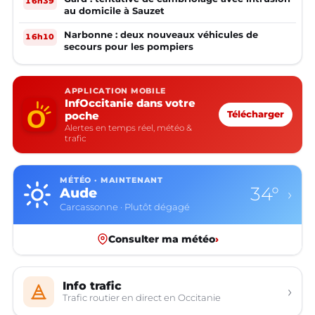
16h39
au domicile à Sauzet
Narbonne : deux nouveaux véhicules de
16h10
secours pour les pompiers
APPLICATION MOBILE
InfOccitanie dans votre
poche
Télécharger
Alertes en temps réel, météo &
trafic
MÉTÉO · MAINTENANT
34°
Aude
›
Carcassonne · Plutôt dégagé
Consulter ma météo
›
Info trafic
›
Trafic routier en direct en Occitanie