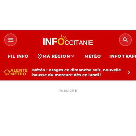
menu
search
expand_more
location_on
FIL INFO
MA RÉGION
MÉTÉO
INFO TRAF
Météo : orages ce dimanche soir, nouvelle
ALERTE
thunderstorm
chevron_right
MÉTÉO
hausse du mercure dès ce lundi !
PUBLICITÉ