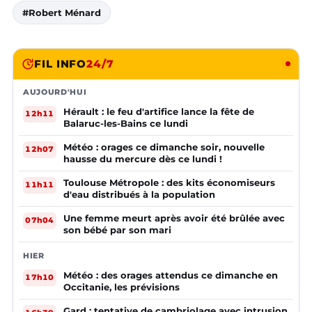
#Robert Ménard
FIL INFO
24/7
AUJOURD'HUI
Hérault : le feu d'artifice lance la fête de
12h11
Balaruc-les-Bains ce lundi
Météo : orages ce dimanche soir, nouvelle
12h07
hausse du mercure dès ce lundi !
Toulouse Métropole : des kits économiseurs
11h11
d'eau distribués à la population
Une femme meurt après avoir été brûlée avec
07h04
son bébé par son mari
HIER
Météo : des orages attendus ce dimanche en
17h10
Occitanie, les prévisions
Gard : tentative de cambriolage avec intrusion