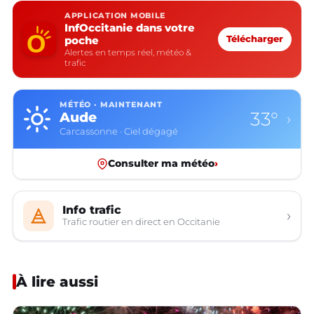
APPLICATION MOBILE
InfOccitanie dans votre
poche
Télécharger
Alertes en temps réel, météo &
trafic
MÉTÉO · MAINTENANT
33°
Aude
›
Carcassonne · Ciel dégagé
Consulter ma météo
›
Info trafic
›
Trafic routier en direct en Occitanie
À lire aussi