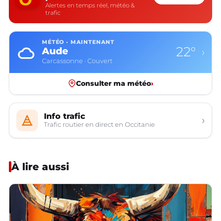
Alertes en temps réel, météo &
trafic
MÉTÉO · MAINTENANT
22°
Aude
›
Carcassonne · Couvert
Consulter ma météo
›
Info trafic
›
Trafic routier en direct en Occitanie
À lire aussi