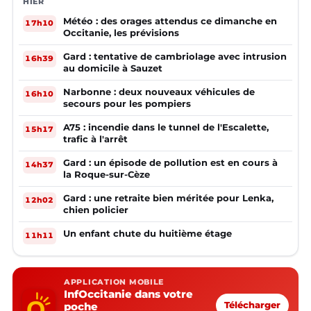
HIER
Météo : des orages attendus ce dimanche en
17h10
Occitanie, les prévisions
Gard : tentative de cambriolage avec intrusion
16h39
au domicile à Sauzet
Narbonne : deux nouveaux véhicules de
16h10
secours pour les pompiers
A75 : incendie dans le tunnel de l'Escalette,
15h17
trafic à l'arrêt
Gard : un épisode de pollution est en cours à
14h37
la Roque-sur-Cèze
Gard : une retraite bien méritée pour Lenka,
12h02
chien policier
Un enfant chute du huitième étage
11h11
APPLICATION MOBILE
InfOccitanie dans votre
poche
Télécharger