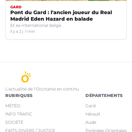
GARD
Pont du Gard : l'ancien joueur du Real
Madrid Eden Hazard en balade
Et ex-international belge.
il y a 2 j
1 min
L'actualité de l'Occitanie en continu
RUBRIQUES
DÉPARTEMENTS
MÉTÉO
Gard
INFO TRAFIC
Hérault
SOCIÉTÉ
Aude
FAITS-DIVERS / JUSTICE
Pyrénées-Orientales