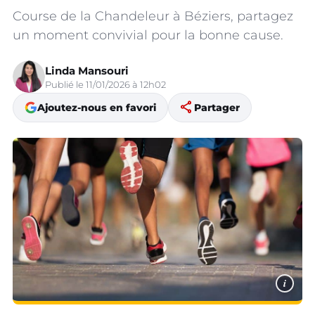
Course de la Chandeleur à Béziers, partagez
un moment convivial pour la bonne cause.
Linda Mansouri
Publié le 11/01/2026 à 12h02
share
Ajoutez-nous en favori
Partager
i