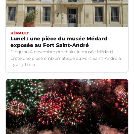
HÉRAULT
Lunel : une pièce du musée Médard
exposée au Fort Saint-André
Jusqu'au 4 novembre prochain, le musée Médard
prête une pièce emblématique au Fort Saint-André à
Villeneuve-lez-Avignon (Gard).
il y a 1 j
1 min