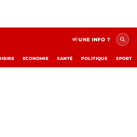
search
campaign
UNE INFO ?
OISIRS
ECONOMIE
SANTÉ
POLITIQUE
SPORT