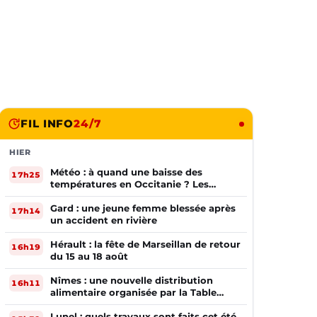
FIL INFO
24/7
HIER
Météo : à quand une baisse des
17h25
températures en Occitanie ? Les
prévisions
Gard : une jeune femme blessée après
17h14
un accident en rivière
Hérault : la fête de Marseillan de retour
16h19
du 15 au 18 août
Nîmes : une nouvelle distribution
16h11
alimentaire organisée par la Table
Ouverte
Lunel : quels travaux sont faits cet été