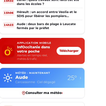
15h32
dans les écoles ?
Hérault : un accord entre Veolia et le
15h06
SDIS pour libérer les pompiers
volontaires
Aude : deux bars de plage à Leucate
14h23
fermés par le préfet
APPLICATION MOBILE
InfOccitanie dans
votre poche
Télécharger
Alertes en temps réel,
météo & trafic
MÉTÉO · MAINTENANT
18°
Aveyron
›
Rodez · Ciel dégagé
Consulter ma météo
›