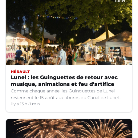
HÉRAULT
Lunel : les Guinguettes de retour avec
musique, animations et feu d'artifice
Comme chaque année, les Guinguettes de Lunel
reviennent le 15 août aux abords du Canal de Lunel
(Hérault).
il y a 13 h
1 min