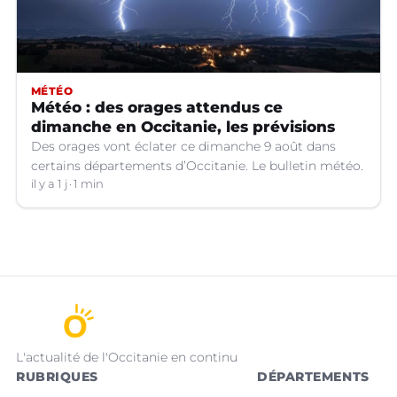
MÉTÉO
Météo : des orages attendus ce
dimanche en Occitanie, les prévisions
Des orages vont éclater ce dimanche 9 août dans
certains départements d’Occitanie. Le bulletin météo.
il y a 1 j
1 min
L'actualité de l'Occitanie en continu
RUBRIQUES
DÉPARTEMENTS