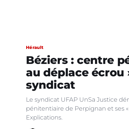
Hérault
Béziers : centre pé
au déplace écrou 
syndicat
Le syndicat UFAP UnSa Justice dén
pénitentiaire de Perpignan et ses «
Explications.