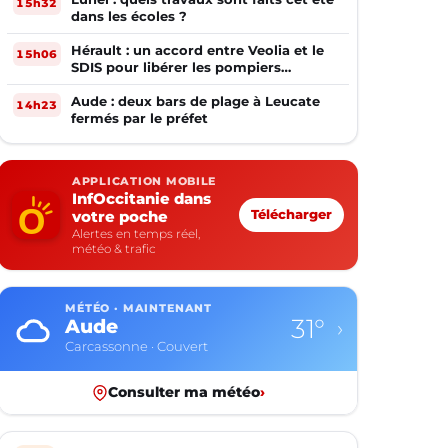
15h32
dans les écoles ?
Hérault : un accord entre Veolia et le
15h06
SDIS pour libérer les pompiers
volontaires
Aude : deux bars de plage à Leucate
14h23
fermés par le préfet
APPLICATION MOBILE
InfOccitanie dans
votre poche
Télécharger
Alertes en temps réel,
météo & trafic
MÉTÉO · MAINTENANT
31°
Aude
›
Carcassonne · Couvert
Consulter ma météo
›