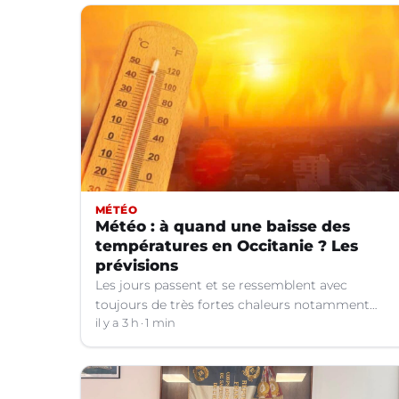
MÉTÉO
Météo : à quand une baisse des
températures en Occitanie ? Les
prévisions
Les jours passent et se ressemblent avec
toujours de très fortes chaleurs notamment
dans le Languedoc. Jusqu’à quand ?
il y a 3 h
1 min