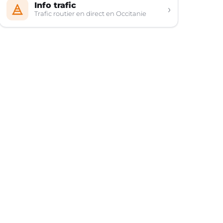
Info trafic
›
Trafic routier en direct en Occitanie