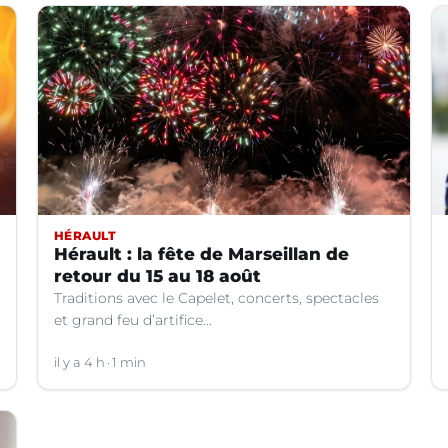
HÉRAULT
Hérault : la fête de Marseillan de
retour du 15 au 18 août
Traditions avec le Capelet, concerts, spectacles
et grand feu d’artifice...
il y a 4 h
1 min