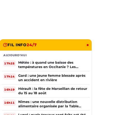
FIL INFO
24/7
AUJOURD'HUI
Météo : à quand une baisse des
17h25
températures en Occitanie ? Les
prévisions
Gard : une jeune femme blessée après
17h14
un accident en rivière
Hérault : la fête de Marseillan de retour
16h19
du 15 au 18 août
Nîmes : une nouvelle distribution
16h11
alimentaire organisée par la Table
Ouverte
Lunel : quels travaux sont faits cet été