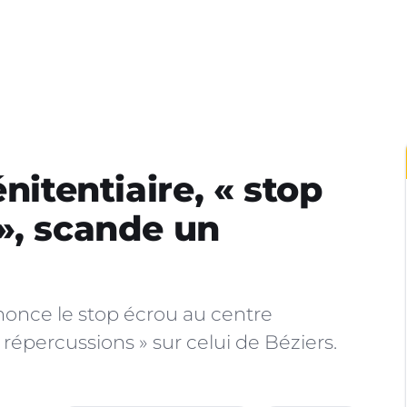
nitentiaire, « stop
», scande un
once le stop écrou au centre
 répercussions » sur celui de Béziers.