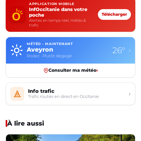
APPLICATION MOBILE
InfOccitanie dans votre
poche
Télécharger
Alertes en temps réel, météo &
trafic
MÉTÉO · MAINTENANT
26°
Aveyron
›
Rodez · Plutôt dégagé
Consulter ma météo
›
Info trafic
›
Trafic routier en direct en Occitanie
À lire aussi