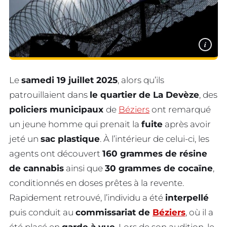
i
Le
samedi 19 juillet 2025
, alors qu’ils
patrouillaient dans
le quartier de La Devèze
, des
policiers municipaux
de
Béziers
ont remarqué
un jeune homme qui prenait la
fuite
après avoir
jeté un
sac plastique
. À l’intérieur de celui-ci, les
agents ont découvert
160 grammes de résine
de cannabis
ainsi que
30 grammes de cocaïne
,
conditionnés en doses prêtes à la revente.
Rapidement retrouvé, l’individu a été
interpellé
puis conduit au
commissariat de
Béziers
, où il a
été placé en
garde à vue
. Lors de son audition, le