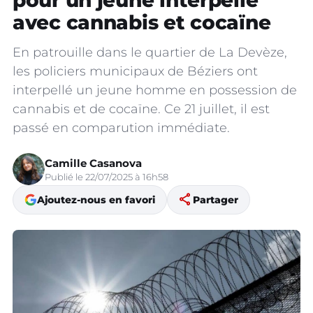
pour un jeune interpellé
avec cannabis et cocaïne
En patrouille dans le quartier de La Devèze,
les policiers municipaux de Béziers ont
interpellé un jeune homme en possession de
cannabis et de cocaïne. Ce 21 juillet, il est
passé en comparution immédiate.
Camille Casanova
Publié le 22/07/2025 à 16h58
share
Ajoutez-nous en favori
Partager