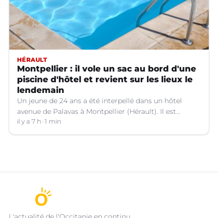
HÉRAULT
Montpellier : il vole un sac au bord d'une
piscine d'hôtel et revient sur les lieux le
lendemain
Un jeune de 24 ans a été interpellé dans un hôtel
avenue de Palavas à Montpellier (Hérault). Il est
suspecté d'avoir volé le sac d'une cliente.
il y a 7 h
1 min
L'actualité de l'Occitanie en continu