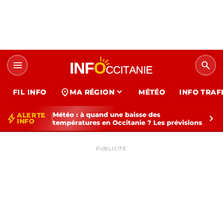
menu
search
expand_more
location_on
FIL INFO
MA RÉGION
MÉTÉO
INFO TRAF
Météo : à quand une baisse des
ALERTE
bolt
chevron_right
INFO
températures en Occitanie ? Les prévisions
PUBLICITÉ