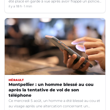
été placé en garde à vue après avoir frappé un policier
hors service à Nîmes (Gard).
il y a 18 h
1 min
HÉRAULT
Montpellier : un homme blessé au cou
après la tentative de vol de son
téléphone
Ce mercredi 5 août, un homme a été blessé au cou et
au visage après une altercation concernant un