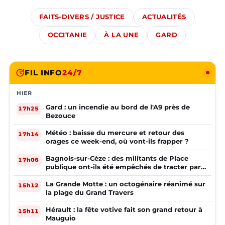
FAITS-DIVERS / JUSTICE
ACTUALITÉS
OCCITANIE
À LA UNE
GARD
FIL INFO
24/7
HIER
Gard : un incendie au bord de l'A9 près de
17h25
Bezouce
Météo : baisse du mercure et retour des
17h14
orages ce week-end, où vont-ils frapper ?
Bagnols-sur-Cèze : des militants de Place
17h06
publique ont-ils été empêchés de tracter par
la mairie ?
La Grande Motte : un octogénaire réanimé sur
15h12
la plage du Grand Travers
Hérault : la fête votive fait son grand retour à
15h11
Mauguio