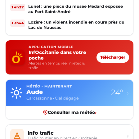
Lunel : une pièce du musée Médard exposée
14h37
au Fort Saint-André
Lozère : un violent incendie en cours près du
13h44
Lac de Naussac
APPLICATION MOBILE
InfOccitanie dans votre
poche
Télécharger
Alertes en temps réel, météo &
trafic
MÉTÉO · MAINTENANT
24°
Aude
›
Carcassonne · Ciel dégagé
Consulter ma météo
›
Info trafic
›
Trafic routier en direct en Occitanie