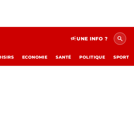
search
campaign
UNE INFO ?
OISIRS
ECONOMIE
SANTÉ
POLITIQUE
SPORT