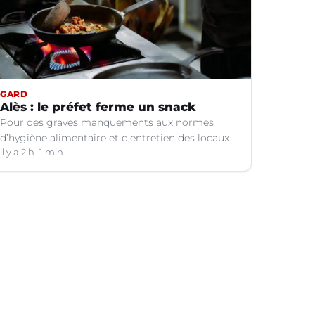
GARD
Alès : le préfet ferme un snack
Pour des graves manquements aux normes
d’hygiène alimentaire et d’entretien des locaux.
il y a 2 h
1 min