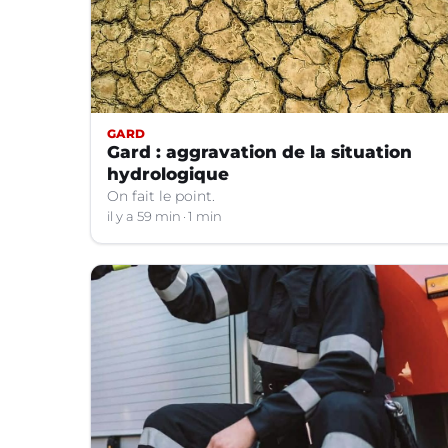
GARD
Gard : aggravation de la situation
hydrologique
On fait le point.
il y a 59 min
1 min