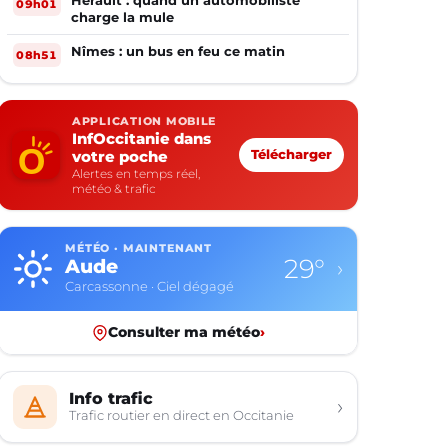
Hérault : quand un automobiliste
09h01
charge la mule
Nîmes : un bus en feu ce matin
08h51
APPLICATION MOBILE
InfOccitanie dans
votre poche
Télécharger
Alertes en temps réel,
météo & trafic
MÉTÉO · MAINTENANT
29°
Aude
›
Carcassonne · Ciel dégagé
Consulter ma météo
›
Info trafic
›
Trafic routier en direct en Occitanie