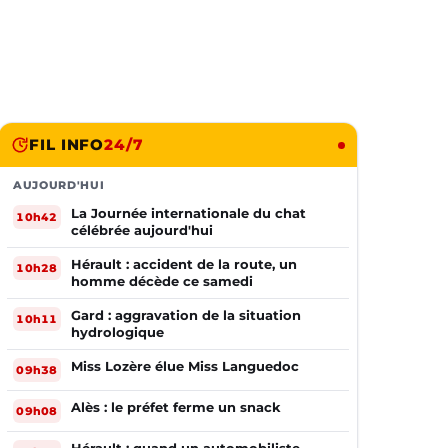
FIL INFO
24/7
AUJOURD'HUI
La Journée internationale du chat
10h42
célébrée aujourd'hui
Hérault : accident de la route, un
10h28
homme décède ce samedi
Gard : aggravation de la situation
10h11
hydrologique
Miss Lozère élue Miss Languedoc
09h38
Alès : le préfet ferme un snack
09h08