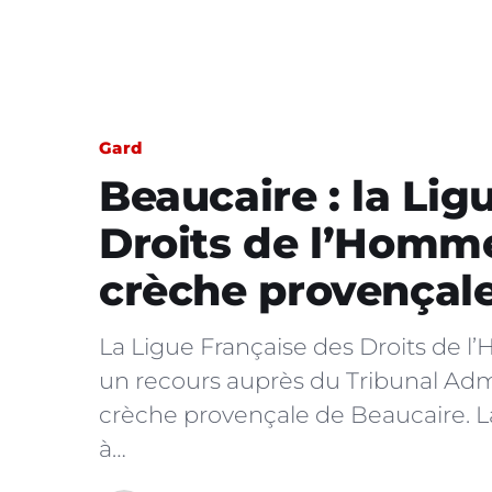
Gard
Beaucaire : la Lig
Droits de l’Homme
crèche provençal
La Ligue Française des Droits de 
un recours auprès du Tribunal Admin
crèche provençale de Beaucaire. L
à…