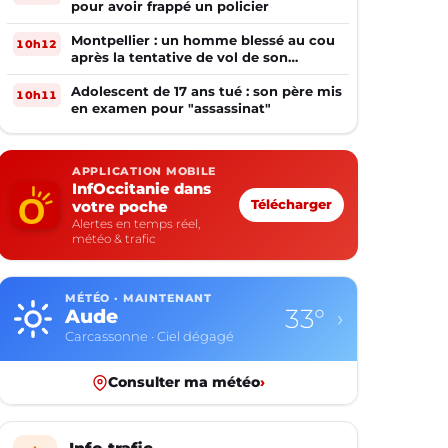
pour avoir frappé un policier
Montpellier : un homme blessé au cou
10h12
après la tentative de vol de son
téléphone
Adolescent de 17 ans tué : son père mis
10h11
en examen pour "assassinat"
APPLICATION MOBILE
InfOccitanie dans
votre poche
Télécharger
Alertes en temps réel,
météo & trafic
MÉTÉO · MAINTENANT
33°
Aude
›
Carcassonne · Ciel dégagé
Consulter ma météo
›