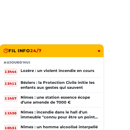
FIL INFO
24/7
AUJOURD'HUI
Lozère : un violent incendie en cours
13h44
Béziers : la Protection Civile initie les
12h11
enfants aux gestes qui sauvent
Nîmes : une station essence écope
11h57
d’une amende de 7000 €
Nîmes : incendie dans le hall d'un
11h30
immeuble "connu pour être un point
de deal"
Nîmes : un homme alcoolisé interpellé
10h31