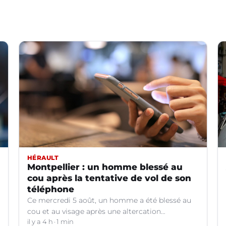
HÉRAULT
Montpellier : un homme blessé au
cou après la tentative de vol de son
téléphone
Ce mercredi 5 août, un homme a été blessé au
cou et au visage après une altercation
concernant un téléphone portable à Montpellier
il y a 4 h
1 min