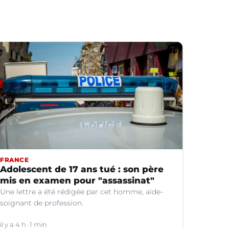
FRANCE
Adolescent de 17 ans tué : son père
mis en examen pour "assassinat"
Une lettre a été rédigée par cet homme, aide-
soignant de profession.
il y a 4 h
1 min