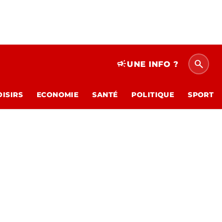
search
campaign
UNE INFO ?
OISIRS
ECONOMIE
SANTÉ
POLITIQUE
SPORT