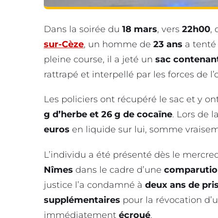
Dans la soirée du
18 mars
, vers
22h00
,
sur-Cèze
, un homme de
23 ans
a tenté 
pleine course, il a jeté un
sac contenant
rattrapé et interpellé par les forces de l’
Les policiers ont récupéré le sac et y o
g d’herbe et 26 g de cocaïne
. Lors de l
euros
en liquide sur lui, somme vrais
L’individu a été présenté dès le mercre
Nîmes
dans le cadre d’une
comparutio
justice l’a condamné à
deux ans de pri
supplémentaires
pour la révocation d’un
immédiatement
écroué
.