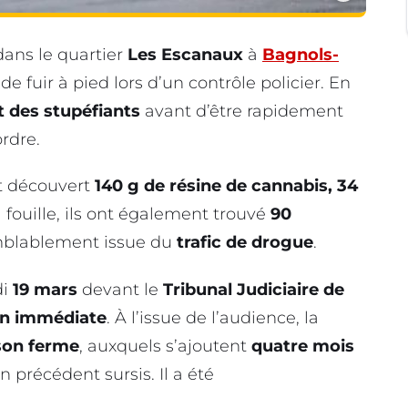
 dans le quartier
Les Escanaux
à
Bagnols-
de fuir à pied lors d’un contrôle policier. En
 des stupéfiants
avant d’être rapidement
ordre.
nt découvert
140 g de résine de cannabis, 34
a fouille, ils ont également trouvé
90
emblablement issue du
trafic de drogue
.
di
19 mars
devant le
Tribunal Judiciaire de
n immédiate
. À l’issue de l’audience, la
son ferme
, auxquels s’ajoutent
quatre mois
 précédent sursis. Il a été