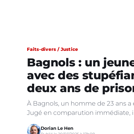
Faits-divers / Justice
Bagnols : un jeun
avec des stupéfi
deux ans de priso
À Bagnols, un homme de 23 ans a ét
Jugé en comparution immédiate, il
Dorian Le Hen
Publié le 20/03/2025 à 17h08