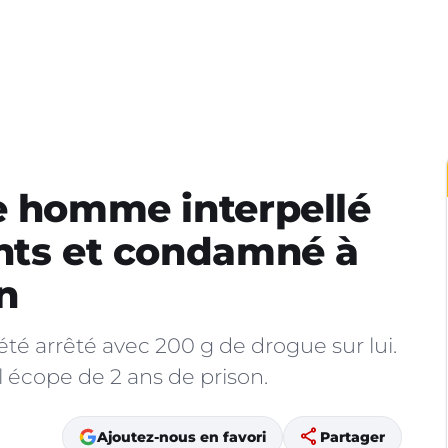
e homme interpellé
ants et condamné à
n
é arrêté avec 200 g de drogue sur lui.
 écope de 2 ans de prison.
share
Ajoutez-nous en favori
Partager