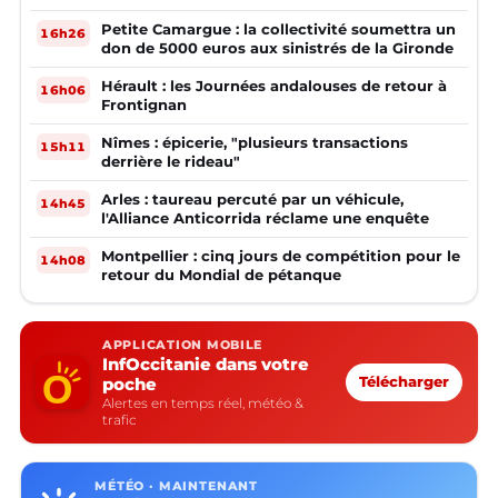
Petite Camargue : la collectivité soumettra un
16h26
don de 5000 euros aux sinistrés de la Gironde
Hérault : les Journées andalouses de retour à
16h06
Frontignan
Nîmes : épicerie, "plusieurs transactions
15h11
derrière le rideau"
Arles : taureau percuté par un véhicule,
14h45
l'Alliance Anticorrida réclame une enquête
Montpellier : cinq jours de compétition pour le
14h08
retour du Mondial de pétanque
APPLICATION MOBILE
InfOccitanie dans votre
poche
Télécharger
Alertes en temps réel, météo &
trafic
MÉTÉO · MAINTENANT