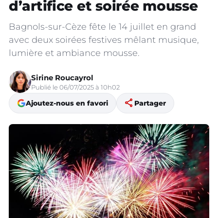
d’artifice et soirée mousse
Bagnols-sur-Cèze fête le 14 juillet en grand
avec deux soirées festives mêlant musique,
lumière et ambiance mousse.
Sirine Roucayrol
Publié le 06/07/2025 à 10h02
share
Ajoutez-nous en favori
Partager