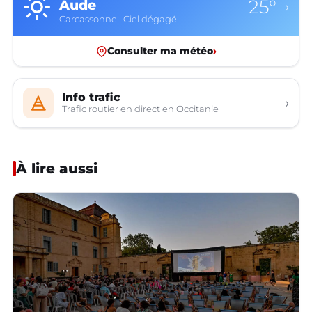
25°
Aude
›
Carcassonne · Ciel dégagé
Consulter ma météo
›
Info trafic
›
Trafic routier en direct en Occitanie
À lire aussi