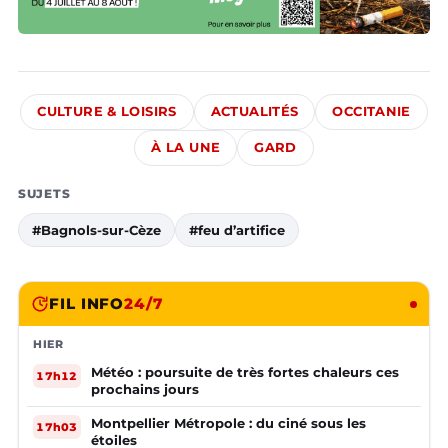
CULTURE & LOISIRS
ACTUALITÉS
OCCITANIE
À LA UNE
GARD
SUJETS
#Bagnols-sur-Cèze
#feu d’artifice
FIL INFO
24/7
HIER
Météo : poursuite de très fortes chaleurs ces
17h12
prochains jours
Montpellier Métropole : du ciné sous les
17h03
étoiles