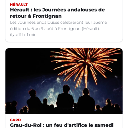
HÉRAULT
Hérault : les Journées andalouses de
retour à Frontignan
Les Journées andalouses célèbreront leur 35ème
édition du 6 au 9 août à Frontignan (Hérault).
il y a 11 h
1 min
GARD
Grau-du-Roi : un feu d'artifice le samedi