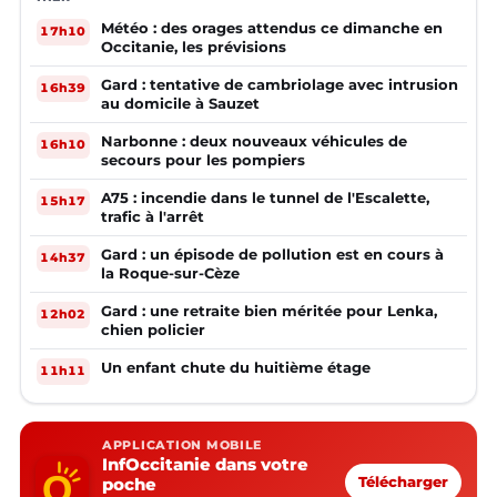
Météo : des orages attendus ce dimanche en
17h10
Occitanie, les prévisions
Gard : tentative de cambriolage avec intrusion
16h39
au domicile à Sauzet
Narbonne : deux nouveaux véhicules de
16h10
secours pour les pompiers
A75 : incendie dans le tunnel de l'Escalette,
15h17
trafic à l'arrêt
Gard : un épisode de pollution est en cours à
14h37
la Roque-sur-Cèze
Gard : une retraite bien méritée pour Lenka,
12h02
chien policier
Un enfant chute du huitième étage
11h11
APPLICATION MOBILE
InfOccitanie dans votre
poche
Télécharger