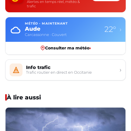
Alertes en temps réel, météo &
trafic
MÉTÉO · MAINTENANT
22°
Aude
›
Carcassonne · Couvert
Consulter ma météo
›
Info trafic
›
Trafic routier en direct en Occitanie
À lire aussi