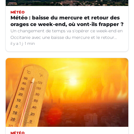
MÉTÉO
Météo : baisse du mercure et retour des
orages ce week-end, où vont-ils frapper ?
Un changement de temps va s'opérer ce week-end en
Occitanie avec une baisse du mercure et le retour
d'orages dans certains départements.
il y a 1 j
1 min
MÉTÉO