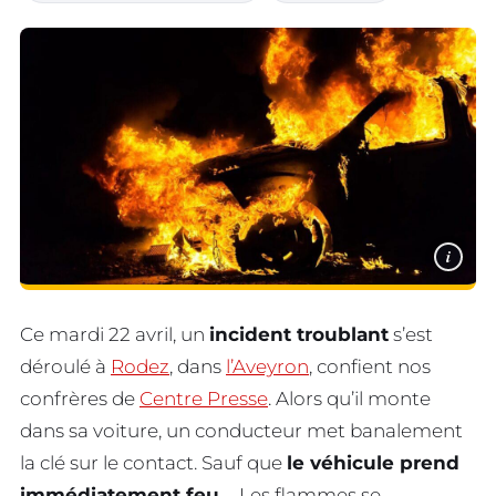
i
Ce mardi 22 avril, un
incident troublant
s’est
déroulé à
Rodez
, dans
l’Aveyron
, confient nos
confrères de
Centre Presse
. Alors qu’il monte
dans sa voiture, un conducteur met banalement
la clé sur le contact. Sauf que
le véhicule prend
immédiatement feu
… Les flammes se