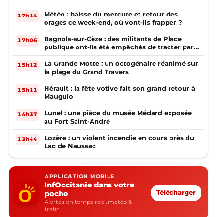
Météo : baisse du mercure et retour des
17h14
orages ce week-end, où vont-ils frapper ?
Bagnols-sur-Cèze : des militants de Place
17h06
publique ont-ils été empêchés de tracter par
la mairie ?
La Grande Motte : un octogénaire réanimé sur
15h12
la plage du Grand Travers
Hérault : la fête votive fait son grand retour à
15h11
Mauguio
Lunel : une pièce du musée Médard exposée
14h37
au Fort Saint-André
Lozère : un violent incendie en cours près du
13h44
Lac de Naussac
APPLICATION MOBILE
InfOccitanie dans votre
poche
Télécharger
Alertes en temps réel, météo &
trafic