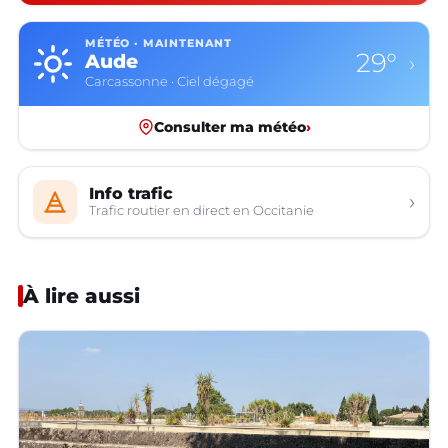
MÉTÉO · MAINTENANT
29°
Aude
›
Carcassonne · Ciel dégagé
Consulter ma météo
›
Info trafic
›
Trafic routier en direct en Occitanie
À lire aussi