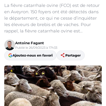
La fièvre catarrhale ovine (FCO) est de retour
en Aveyron. 150 foyers ont été détectés dans
le département, ce qui ne cesse d’inquiéter
les éleveurs de brebis et de vaches. Pour
rappel, la fièvre catarrhale ovine est…
Antoine Fagant
Publié le 26/09/2023 à 17h33
share
Ajoutez-nous en favori
Partager