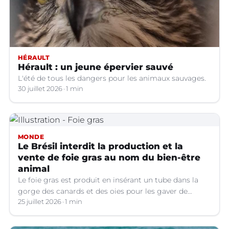
HÉRAULT
Hérault : un jeune épervier sauvé
L'été de tous les dangers pour les animaux sauvages.
30 juillet 2026
1 min
MONDE
Le Brésil interdit la production et la
vente de foie gras au nom du bien-être
animal
Le foie gras est produit en insérant un tube dans la
gorge des canards et des oies pour les gaver de
grandes quantités de nourriture, ce qui provoque une
25 juillet 2026
1 min
hypertrophie rapide du foie, organe dont on tire le
produit.