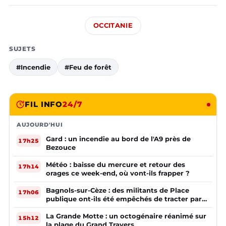
OCCITANIE
SUJETS
#Incendie
#Feu de forêt
FIL INFO
24/7
AUJOURD'HUI
Gard : un incendie au bord de l'A9 près de
17h25
Bezouce
Météo : baisse du mercure et retour des
17h14
orages ce week-end, où vont-ils frapper ?
Bagnols-sur-Cèze : des militants de Place
17h06
publique ont-ils été empêchés de tracter par
la mairie ?
La Grande Motte : un octogénaire réanimé sur
15h12
la plage du Grand Travers