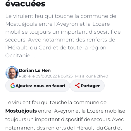
évacuées
Le virulent feu qui touche la commune de
Mostuéjouls entre l’Aveyron et la Lozère
mobilise toujours un important dispositif de
secours. Avec notamment des renforts de
l’Hérault, du Gard et de toute la région
Occitanie.…
Dorian Le Hen
Publié le 09/08/2022 à 06h25 · Mis à jour à 21h40
share
Ajoutez-nous en favori
Partager
Le virulent feu qui touche la commune de
Mostuéjouls
entre l’Aveyron et la Lozère mobilise
toujours un important dispositif de secours. Avec
notamment des renforts de l’Hérault, du Gard et