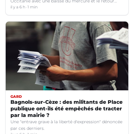
Occitanie avec une baisse du mercure et le retour
d'orages dans certains départements.
il y a 6 h
1 min
GARD
Bagnols-sur-Cèze : des militants de Place
publique ont-ils été empêchés de tracter
par la mairie ?
Une "entrave grave à la liberté d'expression" dénoncée
par ces derniers.