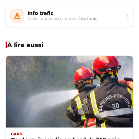
Info trafic
›
Trafic routier en direct en Occitanie
À lire aussi
GARD