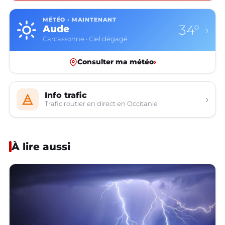
MÉTÉO · MAINTENANT
34°
Aude
›
Carcassonne · Ciel dégagé
Consulter ma météo
›
Info trafic
›
Trafic routier en direct en Occitanie
À lire aussi