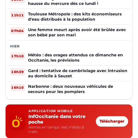
hausse du mercure dès ce lundi !
Toulouse Métropole : des kits économiseurs
11h11
d'eau distribués à la population
Une femme meurt après avoir été brûlée avec
07h04
son bébé par son mari
HIER
Météo : des orages attendus ce dimanche en
17h10
Occitanie, les prévisions
Gard : tentative de cambriolage avec intrusion
16h39
au domicile à Sauzet
Narbonne : deux nouveaux véhicules de
16h10
secours pour les pompiers
APPLICATION MOBILE
InfOccitanie dans votre
poche
Télécharger
Alertes en temps réel, météo &
trafic