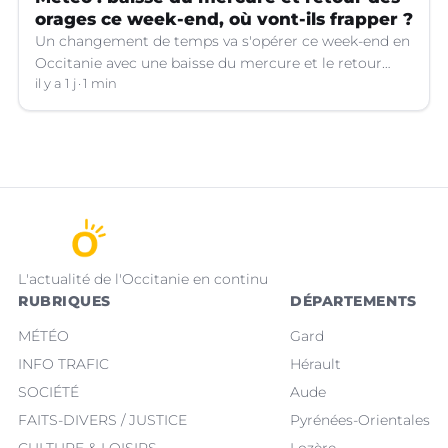
orages ce week-end, où vont-ils frapper ?
Un changement de temps va s'opérer ce week-end en
Occitanie avec une baisse du mercure et le retour
d'orages dans certains départements.
il y a 1 j
1 min
L'actualité de l'Occitanie en continu
RUBRIQUES
DÉPARTEMENTS
MÉTÉO
Gard
INFO TRAFIC
Hérault
SOCIÉTÉ
Aude
FAITS-DIVERS / JUSTICE
Pyrénées-Orientales
CULTURE & LOISIRS
Lozère