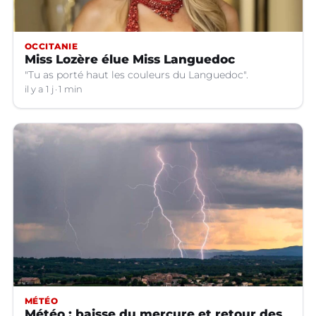
OCCITANIE
Miss Lozère élue Miss Languedoc
"Tu as porté haut les couleurs du Languedoc".
il y a 1 j
1 min
MÉTÉO
Météo : baisse du mercure et retour des