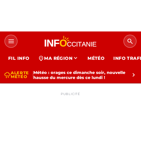
menu
search
expand_more
location_on
FIL INFO
MA RÉGION
MÉTÉO
INFO TRAF
Météo : orages ce dimanche soir, nouvelle
ALERTE
thunderstorm
chevron_right
MÉTÉO
hausse du mercure dès ce lundi !
PUBLICITÉ