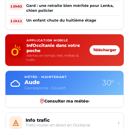
Gard : une retraite bien méritée pour Lenka,
12h02
chien policier
Un enfant chute du huitième étage
11h11
APPLICATION MOBILE
InfOccitanie dans votre
poche
Télécharger
Alertes en temps réel, météo &
trafic
MÉTÉO · MAINTENANT
30°
Aude
›
Carcassonne · Couvert
Consulter ma météo
›
Info trafic
›
Trafic routier en direct en Occitanie