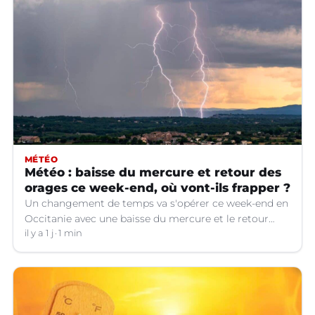
MÉTÉO
Météo : baisse du mercure et retour des
orages ce week-end, où vont-ils frapper ?
Un changement de temps va s'opérer ce week-end en
Occitanie avec une baisse du mercure et le retour
d'orages dans certains départements.
il y a 1 j
1 min