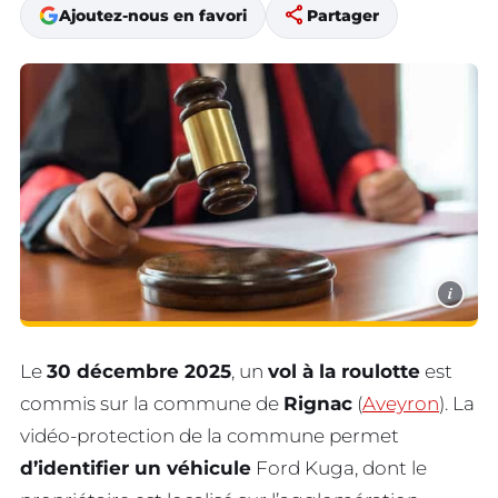
share
Ajoutez-nous en favori
Partager
i
Le
30 décembre 2025
, un
vol à la roulotte
est
commis sur la commune de
Rignac
(
Aveyron
). La
vidéo-protection de la commune permet
d’identifier un véhicule
Ford Kuga, dont le