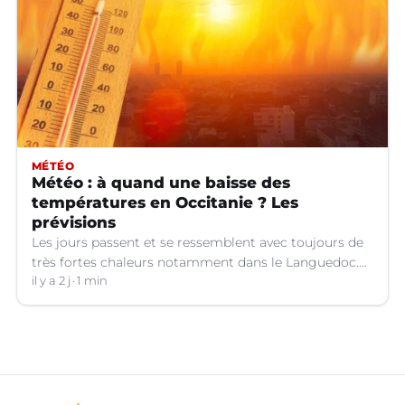
MÉTÉO
Météo : à quand une baisse des
températures en Occitanie ? Les
prévisions
Les jours passent et se ressemblent avec toujours de
très fortes chaleurs notamment dans le Languedoc.
Jusqu’à quand ?
il y a 2 j
1 min