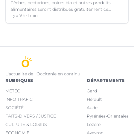
Pêches, nectarines, poires bio et autres produits
alimentaires seront distribués gratuitement ce
vendredi 7 août par les bénévoles de la Table Ouverte
il y a 9 h
1 min
à Nîmes (Gard).
L'actualité de l'Occitanie en continu
RUBRIQUES
DÉPARTEMENTS
MÉTÉO
Gard
INFO TRAFIC
Hérault
SOCIÉTÉ
Aude
FAITS-DIVERS / JUSTICE
Pyrénées-Orientales
CULTURE & LOISIRS
Lozère
ECONOMIE
Aveyron