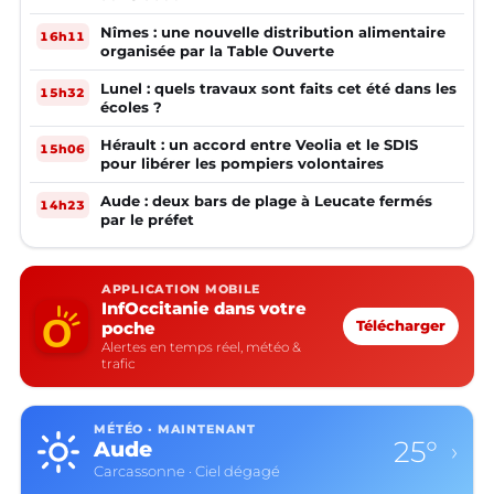
Nîmes : une nouvelle distribution alimentaire
16h11
organisée par la Table Ouverte
Lunel : quels travaux sont faits cet été dans les
15h32
écoles ?
Hérault : un accord entre Veolia et le SDIS
15h06
pour libérer les pompiers volontaires
Aude : deux bars de plage à Leucate fermés
14h23
par le préfet
APPLICATION MOBILE
InfOccitanie dans votre
poche
Télécharger
Alertes en temps réel, météo &
trafic
MÉTÉO · MAINTENANT
25°
Aude
›
Carcassonne · Ciel dégagé