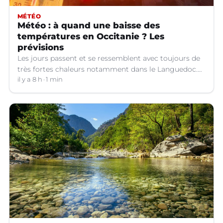
MÉTÉO
Météo : à quand une baisse des
températures en Occitanie ? Les
prévisions
Les jours passent et se ressemblent avec toujours de
très fortes chaleurs notamment dans le Languedoc.
Jusqu’à quand ?
il y a 8 h
1 min