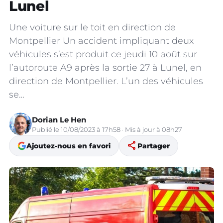
Lunel
Une voiture sur le toit en direction de
Montpellier Un accident impliquant deux
véhicules s’est produit ce jeudi 10 août sur
l’autoroute A9 après la sortie 27 à Lunel, en
direction de Montpellier. L’un des véhicules
se…
Dorian Le Hen
Publié le 10/08/2023 à 17h58 · Mis à jour à 08h27
share
Ajoutez-nous en favori
Partager