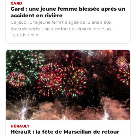
GARD
Gard : une jeune femme blessée après un
accident en rivière
Ce jeudi, une jeune femme âgée de 18 ans a été
évacuée après une luxation de l'épaule lors d'un
plongeon dans une rivière à Saint-André-de-
il y a 8 h
1 min
Valborgne (Gard).
HÉRAULT
Hérault : la fête de Marseillan de retour