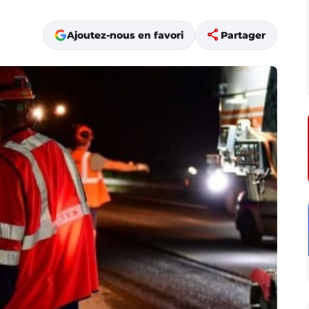
share
Ajoutez-nous en favori
Partager