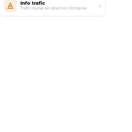
Info trafic
›
Trafic routier en direct en Occitanie