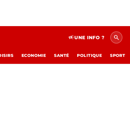
search
campaign
UNE INFO ?
OISIRS
ECONOMIE
SANTÉ
POLITIQUE
SPORT