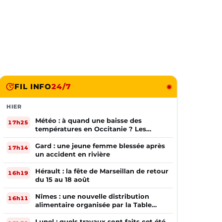
FIL INFO
24/7
HIER
Météo : à quand une baisse des
17h25
températures en Occitanie ? Les
prévisions
Gard : une jeune femme blessée après
17h14
un accident en rivière
Hérault : la fête de Marseillan de retour
16h19
du 15 au 18 août
Nîmes : une nouvelle distribution
16h11
alimentaire organisée par la Table
Ouverte
Lunel : quels travaux sont faits cet été