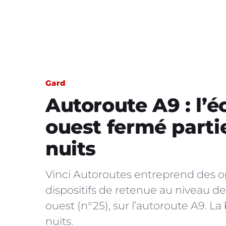
Gard
Autoroute A9 : l’
ouest fermé parti
nuits
Vinci Autoroutes entreprend des 
dispositifs de retenue au niveau d
ouest (n°25), sur l’autoroute A9. L
nuits.