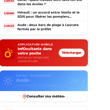
15h32
dans les écoles ?
Hérault : un accord entre Veolia et le
15h06
SDIS pour libérer les pompiers
volontaires
Aude : deux bars de plage à Leucate
14h23
fermés par le préfet
APPLICATION MOBILE
InfOccitanie dans
votre poche
Télécharger
Alertes en temps réel,
météo & trafic
MÉTÉO · MAINTENANT
26°
Aude
›
Carcassonne · Ciel dégagé
Consulter ma météo
›