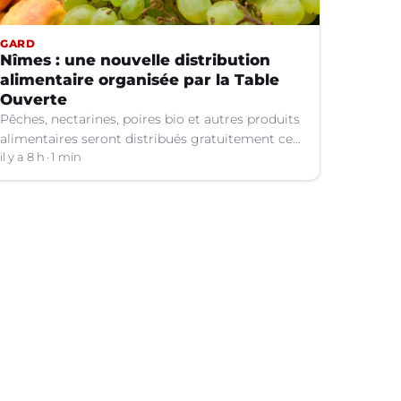
GARD
Nîmes : une nouvelle distribution
alimentaire organisée par la Table
Ouverte
Pêches, nectarines, poires bio et autres produits
alimentaires seront distribués gratuitement ce
vendredi 7 août par les bénévoles de la Table
il y a 8 h
1 min
Ouverte à Nîmes (Gard).