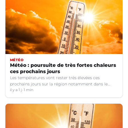
MÉTÉO
Météo : poursuite de très fortes chaleurs
ces prochains jours
Les températures vont rester très élevées ces
prochains jours sur la région notamment dans le
Languedoc.
il y a 1 j
1 min