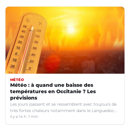
MÉTÉO
Météo : à quand une baisse des
températures en Occitanie ? Les
prévisions
Les jours passent et se ressemblent avec toujours de
très fortes chaleurs notamment dans le Languedoc.
Jusqu’à quand ?
il y a 14 h
1 min