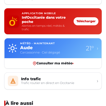
APPLICATION MOBILE
InfOccitanie dans votre
poche
Télécharger
Alertes en temps réel, météo &
trafic
MÉTÉO · MAINTENANT
21°
Aude
›
Carcassonne · Ciel dégagé
Consulter ma météo
›
Info trafic
›
Trafic routier en direct en Occitanie
À lire aussi