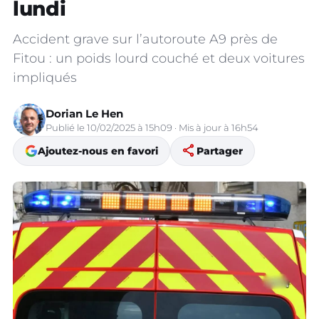
lundi
Accident grave sur l’autoroute A9 près de
Fitou : un poids lourd couché et deux voitures
impliqués
Dorian Le Hen
Publié le 10/02/2025 à 15h09 · Mis à jour à 16h54
share
Ajoutez-nous en favori
Partager