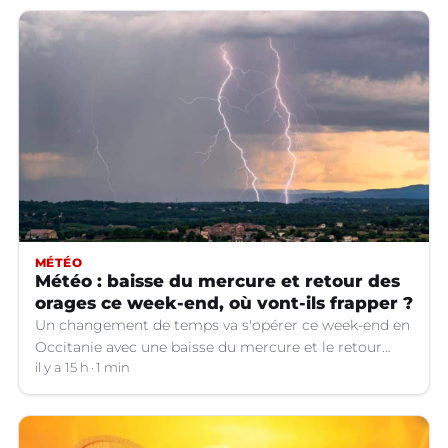
MÉTÉO
Météo : baisse du mercure et retour des
orages ce week-end, où vont-ils frapper ?
Un changement de temps va s'opérer ce week-end en
Occitanie avec une baisse du mercure et le retour
d'orages dans certains départements.
il y a 15 h
1 min