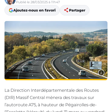
Publié le 28/03/2025 à 11h47
share
Ajoutez-nous en favori
Partager
i
La Direction Interdépartementale des Routes
(DIR) Massif Central mènera des travaux sur
l’autoroute A75, à hauteur de Pégairolles-de-
l’Escalette (Hérault), du lundi 31 mars au vendredi