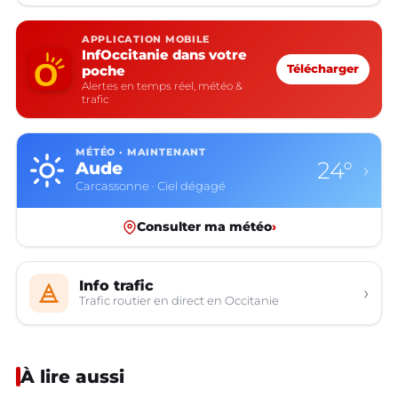
APPLICATION MOBILE
InfOccitanie dans votre
poche
Télécharger
Alertes en temps réel, météo &
trafic
MÉTÉO · MAINTENANT
24°
Aude
›
Carcassonne · Ciel dégagé
Consulter ma météo
›
Info trafic
›
Trafic routier en direct en Occitanie
À lire aussi