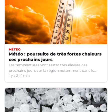
MÉTÉO
Météo : poursuite de très fortes chaleurs
ces prochains jours
Les températures vont rester très élevées ces
prochains jours sur la région notamment dans le
Languedoc.
il y a 2 j
1 min