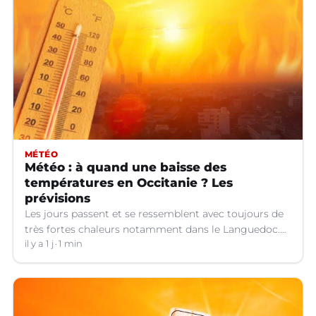
MÉTÉO
Météo : à quand une baisse des
températures en Occitanie ? Les
prévisions
Les jours passent et se ressemblent avec toujours de
très fortes chaleurs notamment dans le Languedoc.
Jusqu’à quand ?
il y a 1 j
1 min