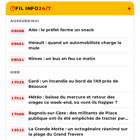
FIL INFO
24/7
AUJOURD'HUI
Alès : le préfet ferme un snack
09h08
Hérault : quand un automobiliste charge la
09h01
mule
Nîmes : un bus en feu ce matin
08h51
HIER
Gard : un incendie au bord de l'A9 près de
17h25
Bezouce
Météo : baisse du mercure et retour des
17h14
orages ce week-end, où vont-ils frapper ?
Bagnols-sur-Cèze : des militants de Place
17h06
publique ont-ils été empêchés de tracter par
la mairie ?
La Grande Motte : un octogénaire réanimé sur
15h12
la plage du Grand Travers