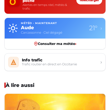
poche
Télécharger
Alertes en temps réel, météo &
trafic
MÉTÉO · MAINTENANT
21°
Aude
›
Carcassonne · Ciel dégagé
Consulter ma météo
›
Info trafic
›
Trafic routier en direct en Occitanie
À lire aussi