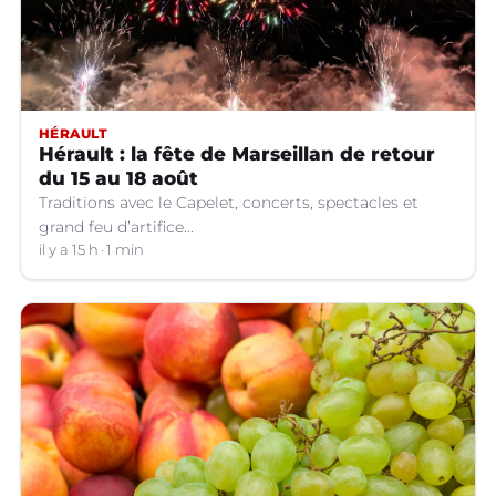
HÉRAULT
Hérault : la fête de Marseillan de retour
du 15 au 18 août
Traditions avec le Capelet, concerts, spectacles et
grand feu d’artifice...
il y a 15 h
1 min