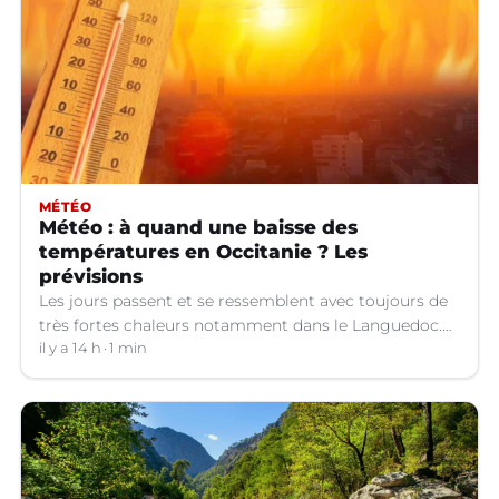
MÉTÉO
Météo : à quand une baisse des
températures en Occitanie ? Les
prévisions
Les jours passent et se ressemblent avec toujours de
très fortes chaleurs notamment dans le Languedoc.
Jusqu’à quand ?
il y a 14 h
1 min