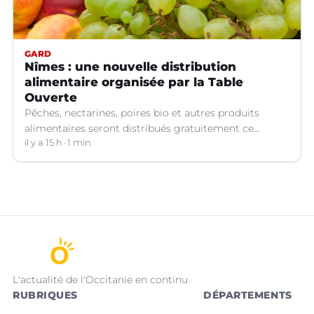
GARD
Nîmes : une nouvelle distribution
alimentaire organisée par la Table
Ouverte
Pêches, nectarines, poires bio et autres produits
alimentaires seront distribués gratuitement ce
vendredi 7 août par les bénévoles de la Table Ouverte
il y a 15 h
1 min
à Nîmes (Gard).
L'actualité de l'Occitanie en continu
RUBRIQUES
DÉPARTEMENTS