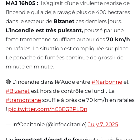
MAJ 16h05 :
il s’agirait d’une virulente reprise de
l’incendie qui a déjà ravagé plus de 400 hectares
dans le secteur de
Bizanet
ces derniers jours.
L’incendie est très puissant,
poussé par une
forte tramontane soufflant autour des
70 km/h
en rafales. La situation est compliquée sur place.
Le panache de fumées continue de grossir de
minute en minute.
🔴 L’incendie dans l#’Aude entre
#Narbonne
et
#Bizanet
est hors de contrôle ce lundi. La
#tramontane
souffle à près de 70 km/h en rafales
!
pic.twitter.com/hC8EG2PLDn
— InfOccitanie (@infoccitanie)
July 7, 2025
Un
important départ de feu
vient d’avoir lieu ce