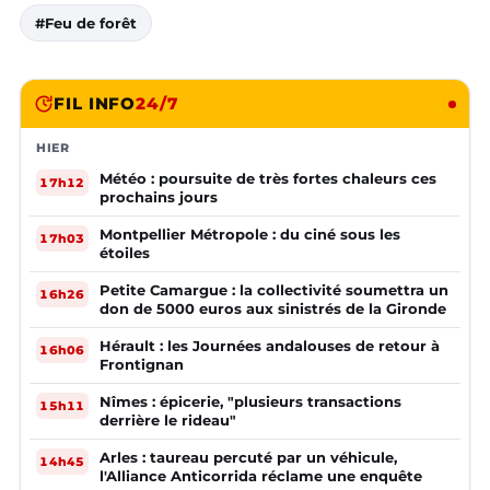
#Feu de forêt
FIL INFO
24/7
HIER
Météo : poursuite de très fortes chaleurs ces
17h12
prochains jours
Montpellier Métropole : du ciné sous les
17h03
étoiles
Petite Camargue : la collectivité soumettra un
16h26
don de 5000 euros aux sinistrés de la Gironde
Hérault : les Journées andalouses de retour à
16h06
Frontignan
Nîmes : épicerie, "plusieurs transactions
15h11
derrière le rideau"
Arles : taureau percuté par un véhicule,
14h45
l'Alliance Anticorrida réclame une enquête