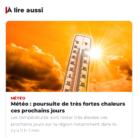
À lire aussi
MÉTÉO
Météo : poursuite de très fortes chaleurs
ces prochains jours
Les températures vont rester très élevées ces
prochains jours sur la région notamment dans le
Languedoc.
il y a 11 h
1 min