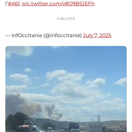
l’
#A61
.
pic.twitter.com/v8Q9BSJEFh
PUBLICITÉ
— InfOccitanie (@infoccitanie)
July 7, 2025