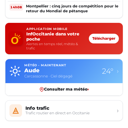
Montpellier : cinq jours de compétition pour le
14h08
retour du Mondial de pétanque
APPLICATION MOBILE
InfOccitanie dans votre
poche
Télécharger
Alertes en temps réel, météo &
trafic
MÉTÉO · MAINTENANT
24°
Aude
›
Carcassonne · Ciel dégagé
Consulter ma météo
›
Info trafic
›
Trafic routier en direct en Occitanie