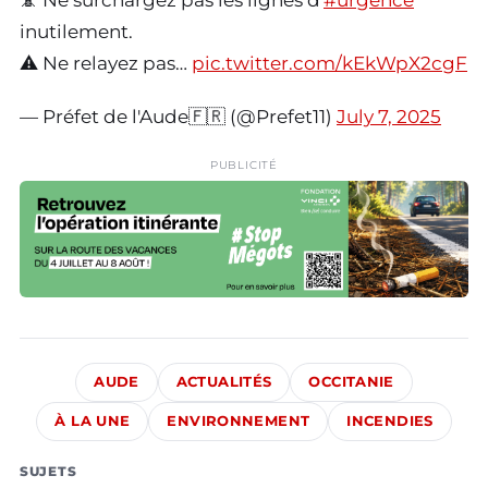
📵 Ne surchargez pas les lignes d'
#urgence
inutilement.
⚠️ Ne relayez pas…
pic.twitter.com/kEkWpX2cgF
— Préfet de l'Aude🇫🇷 (@Prefet11)
July 7, 2025
PUBLICITÉ
AUDE
ACTUALITÉS
OCCITANIE
À LA UNE
ENVIRONNEMENT
INCENDIES
SUJETS