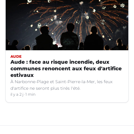
AUDE
Aude : face au risque incendie, deux
communes renoncent aux feux d'artifice
estivaux
À Narbonne-Plage et Saint-Pierre-la-Mer, les feux
d'artifice ne seront plus tirés l'été.
il y a 2 j
1 min