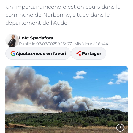
Un important incendie est en cours dans la
commune de Narbonne, située dans le
département de l’Aude.
Loïc Spadafora
Publié le 07/07/2025 à 15h27 · Mis à jour à 16h44
share
Ajoutez-nous en favori
Partager
i