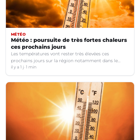
MÉTÉO
Météo : poursuite de très fortes chaleurs
ces prochains jours
Les températures vont rester très élevées ces
prochains jours sur la région notamment dans le
Languedoc.
il y a 1 j
1 min