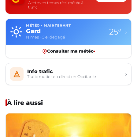
Alertes en temps réel, météo &
trafic
MÉTÉO · MAINTENANT
25°
Gard
›
Nîmes · Ciel dégagé
Consulter ma météo
›
Info trafic
›
Trafic routier en direct en Occitanie
À lire aussi