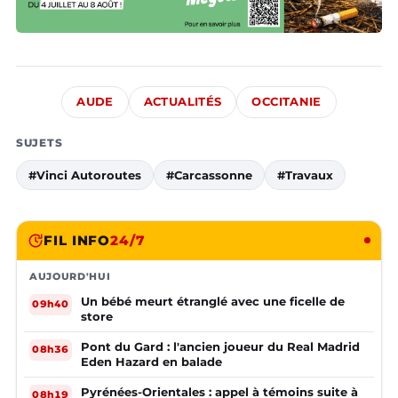
AUDE
ACTUALITÉS
OCCITANIE
SUJETS
#Vinci Autoroutes
#Carcassonne
#Travaux
FIL INFO
24/7
AUJOURD'HUI
Un bébé meurt étranglé avec une ficelle de
09h40
store
Pont du Gard : l'ancien joueur du Real Madrid
08h36
Eden Hazard en balade
Pyrénées-Orientales : appel à témoins suite à
08h19