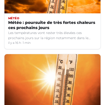
MÉTÉO
Météo : poursuite de très fortes chaleurs
ces prochains jours
Les températures vont rester très élevées ces
prochains jours sur la région notamment dans le
Languedoc.
il y a 16 h
1 min