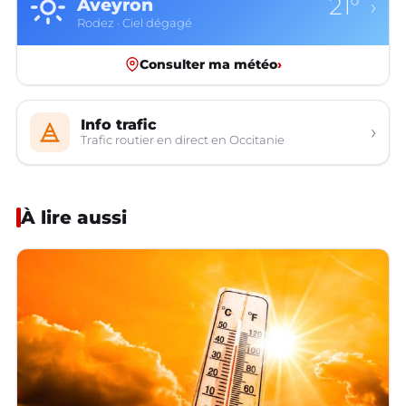
21°
Aveyron
›
Rodez · Ciel dégagé
Consulter ma météo
›
Info trafic
›
Trafic routier en direct en Occitanie
À lire aussi