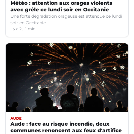
Météo : attention aux orages violents
avec grêle ce lundi soir en Occitanie
Une forte dégradation orageuse est attendue ce lundi
soir en Occitanie.
il y a 2 j
1 min
AUDE
Aude : face au risque incendie, deux
communes renoncent aux feux d'artifice