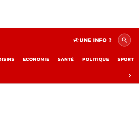
search
campaign
UNE INFO ?
OISIRS
ECONOMIE
SANTÉ
POLITIQUE
SPORT
chevron_right