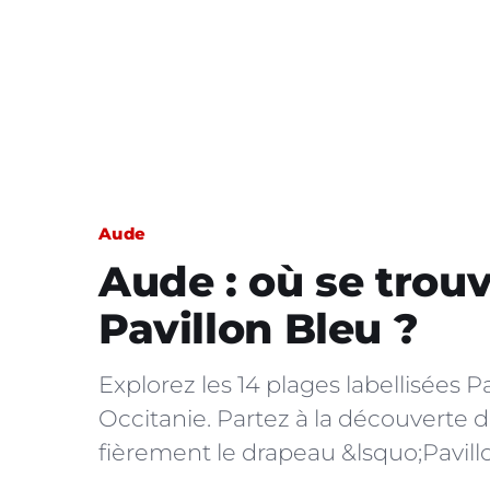
Aude
Aude : où se trouv
Pavillon Bleu ?
Explorez les 14 plages labellisées 
Occitanie. Partez à la découverte d
fièrement le drapeau &lsquo;Pavillo