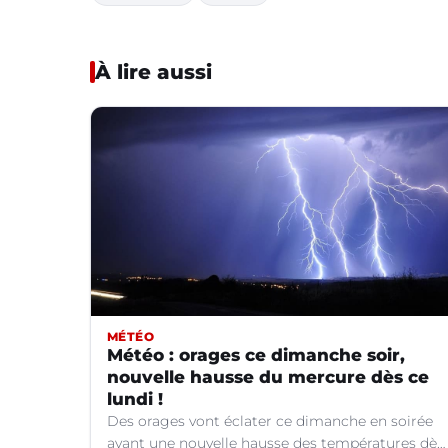
À lire aussi
MÉTÉO
Météo : orages ce dimanche soir,
nouvelle hausse du mercure dès ce
lundi !
Des orages vont éclater ce dimanche en soirée
avant une nouvelle hausse des températures dès