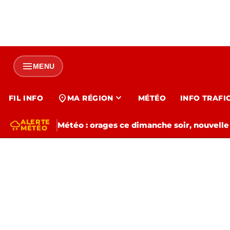
menu
MENU
expand_more
location_on
FIL INFO
MA RÉGION
MÉTÉO
INFO TRAFI
ALERTE
thunderstorm
Météo : orages ce dimanche soir, nouvelle
MÉTÉO