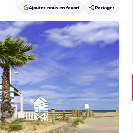
share
Ajoutez-nous en favori
Partager