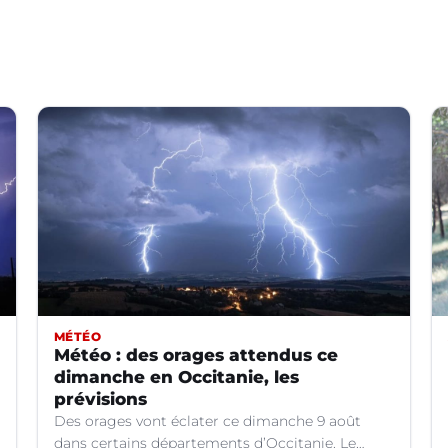
MÉTÉO
Météo : des orages attendus ce
dimanche en Occitanie, les
prévisions
Des orages vont éclater ce dimanche 9 août
dans certains départements d’Occitanie. Le