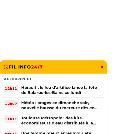
FIL INFO
24/7
AUJOURD'HUI
Hérault : le feu d'artifice lance la fête
12h11
de Balaruc-les-Bains ce lundi
Météo : orages ce dimanche soir,
12h07
nouvelle hausse du mercure dès ce
lundi !
Toulouse Métropole : des kits
11h11
économiseurs d'eau distribués à la
population
Une femme meurt après avoir été