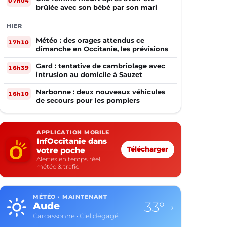
07h04
brûlée avec son bébé par son mari
HIER
Météo : des orages attendus ce
17h10
dimanche en Occitanie, les prévisions
Gard : tentative de cambriolage avec
16h39
intrusion au domicile à Sauzet
Narbonne : deux nouveaux véhicules
16h10
de secours pour les pompiers
APPLICATION MOBILE
InfOccitanie dans
votre poche
Télécharger
Alertes en temps réel,
météo & trafic
MÉTÉO · MAINTENANT
33°
Aude
›
Carcassonne · Ciel dégagé