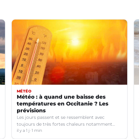
MÉTÉO
Météo : à quand une baisse des
températures en Occitanie ? Les
prévisions
Les jours passent et se ressemblent avec
toujours de très fortes chaleurs notamment
dans le Languedoc. Jusqu’à quand ?
il y a 1 j
1 min