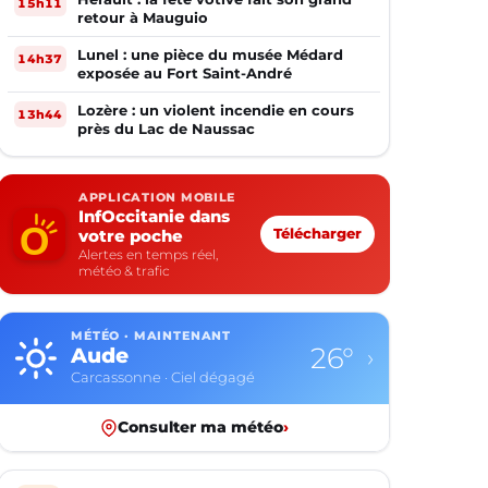
15h11
retour à Mauguio
Lunel : une pièce du musée Médard
14h37
exposée au Fort Saint-André
Lozère : un violent incendie en cours
13h44
près du Lac de Naussac
APPLICATION MOBILE
InfOccitanie dans
votre poche
Télécharger
Alertes en temps réel,
météo & trafic
MÉTÉO · MAINTENANT
26°
Aude
›
Carcassonne · Ciel dégagé
Consulter ma météo
›