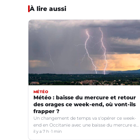
À lire aussi
MÉTÉO
Météo : baisse du mercure et retour
des orages ce week-end, où vont-ils
frapper ?
Un changement de temps va s'opérer ce week-
end en Occitanie avec une baisse du mercure et
le retour d'orages dans certains départements.
il y a 7 h
1 min