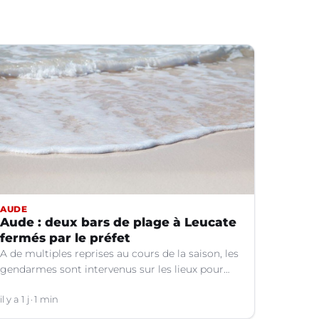
AUDE
Aude : deux bars de plage à Leucate
fermés par le préfet
A de multiples reprises au cours de la saison, les
gendarmes sont intervenus sur les lieux pour
des faits de violences, de consommation
d'alcool, de rixes, de tapage, de stationnement...
il y a 1 j
1 min