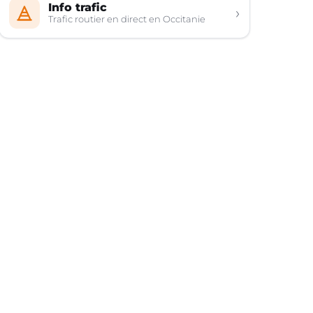
Info trafic
›
Trafic routier en direct en Occitanie