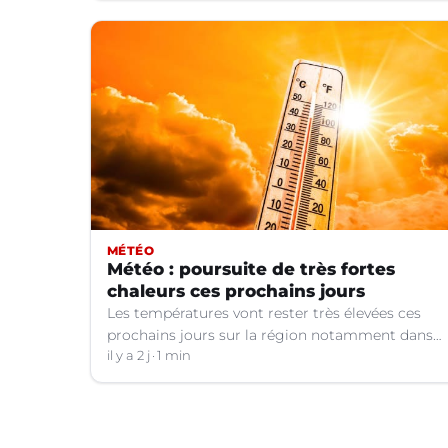
MÉTÉO
Météo : poursuite de très fortes
chaleurs ces prochains jours
Les températures vont rester très élevées ces
prochains jours sur la région notamment dans
le Languedoc.
il y a 2 j
1 min