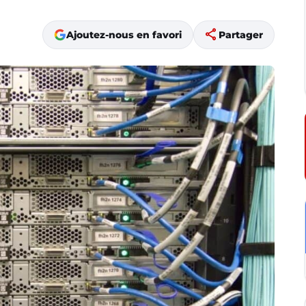
share
Ajoutez-nous en favori
Partager