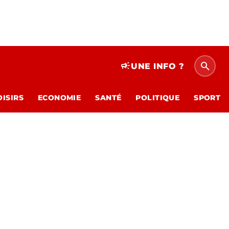
search
campaign
UNE INFO ?
OISIRS
ECONOMIE
SANTÉ
POLITIQUE
SPORT