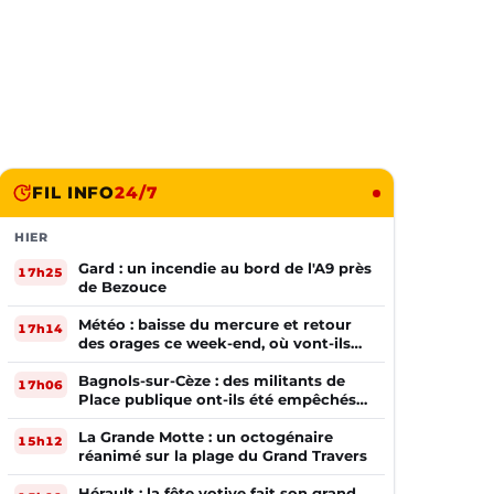
FIL INFO
24/7
HIER
Gard : un incendie au bord de l'A9 près
17h25
de Bezouce
Météo : baisse du mercure et retour
17h14
des orages ce week-end, où vont-ils
frapper ?
Bagnols-sur-Cèze : des militants de
17h06
Place publique ont-ils été empêchés
de tracter par la mairie ?
La Grande Motte : un octogénaire
15h12
réanimé sur la plage du Grand Travers
Hérault : la fête votive fait son grand