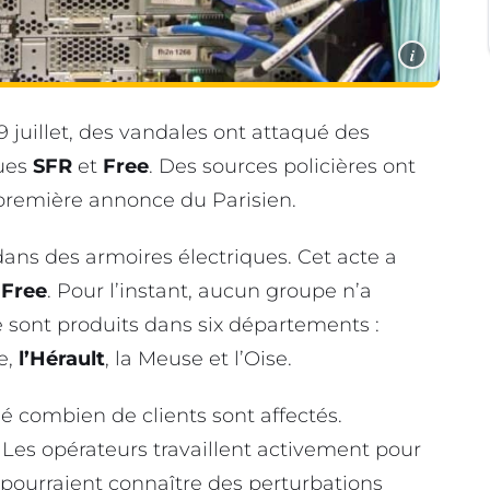
i
 juillet, des vandales ont attaqué des
ques
SFR
et
Free
. Des sources policières ont
 première annonce du Parisien.
ans des armoires électriques. Cet acte a
t
Free
. Pour l’instant, aucun groupe n’a
e sont produits dans six départements :
e,
l’Hérault
, la Meuse et l’Oise.
é combien de clients sont affectés.
Les opérateurs travaillent activement pour
és pourraient connaître des perturbations