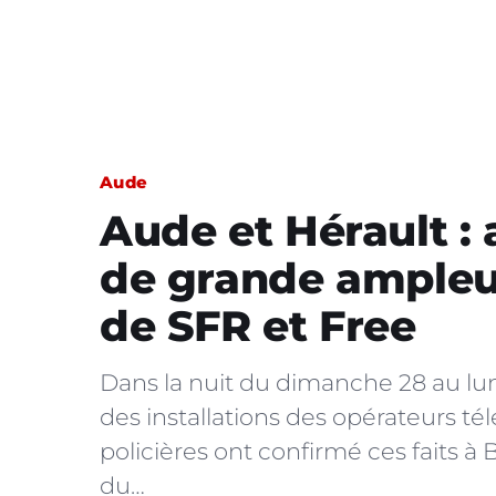
Aude
Aude et Hérault :
de grande ampleur
de SFR et Free
Dans la nuit du dimanche 28 au lund
des installations des opérateurs t
policières ont confirmé ces faits
du…