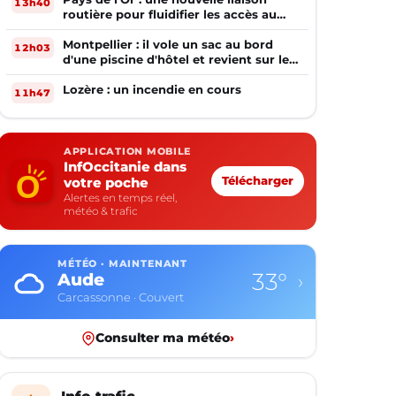
13h40
routière pour fluidifier les accès au
PIOM
Montpellier : il vole un sac au bord
12h03
d'une piscine d'hôtel et revient sur les
lieux le lendemain
Lozère : un incendie en cours
11h47
APPLICATION MOBILE
InfOccitanie dans
votre poche
Télécharger
Alertes en temps réel,
météo & trafic
MÉTÉO · MAINTENANT
28°
Aveyron
›
Rodez · Ciel dégagé
Consulter ma météo
›