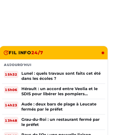
FIL INFO
24/7
AUJOURD'HUI
Lunel : quels travaux sont faits cet été
15h32
dans les écoles ?
Hérault : un accord entre Veolia et le
15h06
SDIS pour libérer les pompiers
volontaires
Aude : deux bars de plage à Leucate
14h23
fermés par le préfet
Grau-du-Roi : un restaurant fermé par
13h48
le préfet
Pays de l'Or : une nouvelle liaison