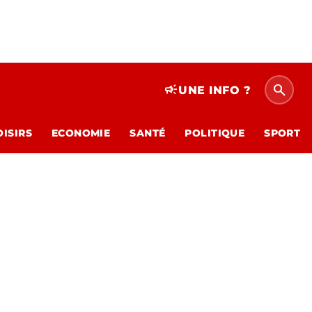
search
campaign
UNE INFO ?
OISIRS
ECONOMIE
SANTÉ
POLITIQUE
SPORT