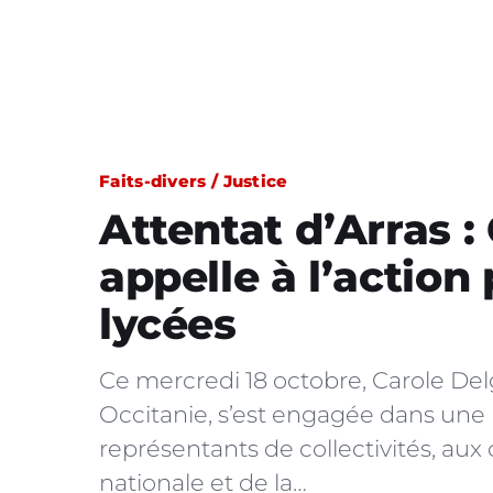
Faits-divers / Justice
Attentat d’Arras :
appelle à l’action
lycées
Ce mercredi 18 octobre, Carole Del
Occitanie, s’est engagée dans une 
représentants de collectivités, aux
nationale et de la…