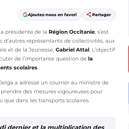
share
Ajoutez-nous en favori
Partager
 la présidente de la
Région Occitanie
, s’est
d’autres représentants de collectivités, aux
ale et de la Jeunesse,
Gabriel
Attal
. L’objectif
scuter de l’importante question de
la
ments scolaires
.
 Delga a adressé un courrier au ministre de
t à prendre des mesures vigoureuses pour
si que dans les transports scolaires.
i dernier et la multiplication des